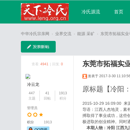
冷氏源流
首页
宗亲论坛
广播
中华冷氏宗亲网
›
业界交流
›
能源 采矿
›
东莞市拓福实业
分享
记录
东莞市拓福实
查看:
4941
|
回复:
0
发表于 2017-3-30 11:10:5
冷云龙
原标题【冷阳
447
41
1913
主题
回帖
积分
2015-10-29 16:09:00 
管理员
导语：江西人杰地灵，素
搏取得了事业成功，这些
极进取的创业精神。同时
积分
1913
本期人物：冷阳 江西九