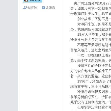
央广网江西分网10月2
收听TA
发消息
导；如果没有第一次创业
告诉我们对于人生，除了
创业故事：下海不是一
对冷阳来说，如果不是他
办，我碰到任何困难都这
19岁大学毕业，被分配
冷阳被分派去负责采矿工
不用再天天弯腰钻进漆黑
曾陷入迷茫，迷茫之后他
一次，他在报纸上看到一
觉：由于技术新效率高，
按耐不住的冷阳决定动身
方的农户都有自己的小工
着一条方便的通路。这些
1996年，冷阳离开了
现收支平衡，三个月后既
冷阳考虑到很多因素，但
前景分析的必要性。冷阳在
几乎没有任何利润空间。
但现实并没有给这个年轻