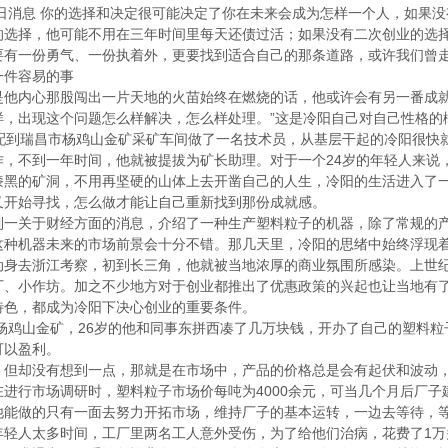
9日消息 你的选择和决定很可能决定了你在未来会成为怎样一个人，如果
的选择，他可能不用在三年时间里每天还债过活；如果没有二次创业的选
要有一份勇气、一份执着外，更要找到适合自己的那条道路，或许我们曾
件容易的事
内心那股闯出一片天地的火苗始终在燃烧的话，他或许会有另一番成就
样，出现这个问题怎么样解决，怎么样处理。”这是冷阳自己对自己性格的
到瑞昌市杨鸡山金矿采矿车间做了一名技术员，从基层干起的冷阳很快就成
作，不到一年时间，他就被提拔为矿长助理。对于一个24岁的年轻人来说
的矿洞，不用再坚硬的山体上去开凿自己的人生，冷阳的生活进入了一
又开始寻找，怎么做才能让自己重新找到那份成就感。
关于财经方面的消息，介绍了一种生产塑料粒子的机器，除了常规的产
这种机器未来的市场前景会十分不错。那几天里，冷阳的思绪中始终浮现
去浙江考察，初到长三角，他就被当地浓厚的商业氛围所感染。上世纪
厂、小作坊。加之不少地方对于创业都推出了优惠政策的兴起也让当地有
特色，都成为冷阳下决心创业的重要条件。
杨鸡山金矿，26岁的他和同事东拼西凑了几万块钱，开办了自己的塑料粒
可以盈利。
却没有想到一点，那就是在市场中，产品的价格总是会有起伏和波动，
进行市场调研时，塑料粒子市场价每吨为4000余元，可当几个月后厂子
他能做的只有一面去努力开拓市场，维持厂子的基本运转，一边去等待，
人太多时间，工厂里两名工人意外受伤，为了给他们治病，花费了1万