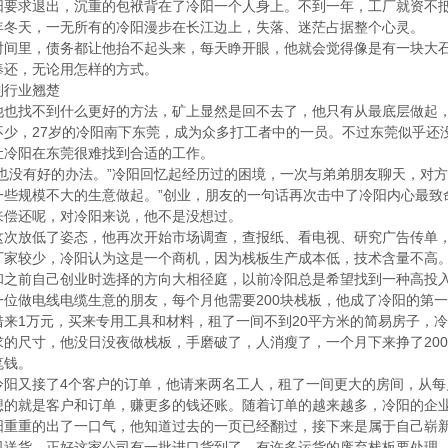
阳要求退出，沉重的包袱背在了冷阳一个人身上。不到一年，工厂就资不抵
年冬天，一无所有的冷阳漫步在长江边上，失落、迷茫占据整个心灵。
里，债务都让他抬不起头来，每天睁开眼，他就会觉得像是有一块大石
奉还，无论用怎样的方式。
行业翘楚
找不到什么更好的方法，矿上显然是回不去了，他只有从最底层做起，
不少，27岁的冷阳南下东莞，成为众多打工者中的一员。不过东莞似乎还
让冷阳在东莞很难找到合适的工作。
没有好的办法。”冷阳回忆起经历过的困境，一次与弟弟朋友聊天，对方
一些规模不大的生意做起。”创业，朋友的一句话再次击中了冷阳内心最致
来偿还呢，对冷阳来说，他不是没想过。
放低了姿态，他再次开始市场调查，查报纸、看电视、研究广告传单，
厂家较少，冷阳认为这是一个商机，因为栈板生产成本低，技术含量不高
前自己创业时选择的方向大相径庭，以前冷阳总是希望找到一种高投入
位做电线电缆生意的朋友，每个月他需要200块栈板，他成了冷阳的第
1万元，买来专用工具和材料，租了一间不到20平方米的简易房子，冷
的尺寸，他没日没夜做栈板，手磨破了，人消瘦了，一个月下来挣了200
笔钱。
接了4个客户的订单，他请来两名工人，租了一间更大的房间，从每月生
的就是客户和订单，赚更多的钱还账。随着订单的越来越多，冷阳的企业规
阳重重的出了一口气，他知道过去的一页已经翻过，接下来是属于自己崭
货，正好这家公司有一批进口货到了，有许多运货的废弃栈板要处理，