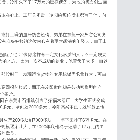
债，冷阳欠下了17万元的巨额债务，为他的初次创业画
压在心上。工厂关闭后，冷阳给每位债主都写了信，向
靠打工赚的血汗钱去还债。弟弟在东莞一家外贸公司务
没有准备好接纳这位内心有着更大想法的年轻人，由于出
提醒了他：“像你这样有一定文化素质的人，不一定硬要
命的地方。因为一次不成功的创业，他背负了太多，而这
那段时间，发现运输货物的专用栈板需求量较大，可由
。
高回报的模式，而现在冷阳做的却是劳动密集型的产
一个客户。
阳在东莞市石排镇创办了拓福木器厂，大学生正式变成
0多元。拿到这2000多元，冷阳高兴不已，这毕竟是他
产200多块到7000多块，一年下来挣了6万多元。在
模逐渐壮大，在2000年底他终于还清了17万元的欠
新的章节。
冷阳全部低价收回，按照一些厂家订单的尺寸，重新进