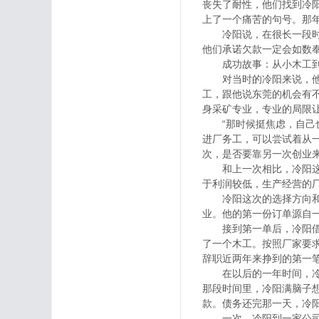
丧失了耐性，他们找到冷
上了一个痛苦的句号。那
冷阳说，在很长一段时间
他们承诺欠款一定会如数
成功故事：从小木工到
对当时的冷阳来说，他也
工，跟他说东莞的机会有
身采矿专业，专业的局限
“那时候挺焦虑，自己也
进厂务工，可以尝试着从
次，是否要靠另一次创业
和上一次相比，冷阳这次
于利润较低，生产经营的
冷阳这次的选择方向和之
业。他的第一份订单源自一
接到第一单后，冷阳借来
了一个木工。按照厂家要求
辞职近两年来挣到的第一
在以后的一年时间，冷阳又
那段时间里，冷阳满脑子想
款。债务还完那一天，冷
一次，冷阳到一家公司送