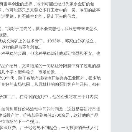
没有当年创业的选择，冷阳可能已经成为家乡金矿的领
择，他可能还只是东莞众多打工者中的一员。冷阳的故事
走过歪路，但不能舍弃的，是走下去的信念。
。“我对于过去的，就不会去想他，我只想未来要怎么
概括。
长为矿上的技术骨干。1993年，邓家山分矿成立，
，这样的起点不能算低。
种平稳的步调，但这种平稳却让他感到惶恐和不安。他
品介绍外，文章结尾的一句话让冷阳脑中有了过电的感
着几个字：塑料粒子、市场前景……
90年代，除了各地有规模地开始兴办工业区外，很多地
了良好的市场氛围，从原材料的购买到客户的开拓，都有
子加工厂。在冷阳的预判中，他的企业将在三个月内实
如何利用好价格波动中间的时间差，这就是要进行市场
建成投产时，价格却降到每吨2700余元，这让他的产品
等待市场的下一个拐点。
多医疗费。厂子迟迟见不到起色，一同投资的合伙人们