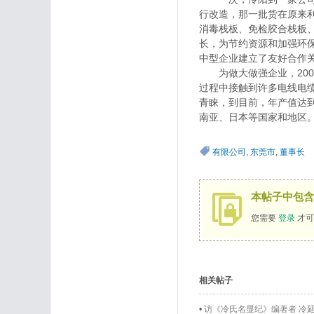
行改造，那一批货在原来利
消毒栈板、免检胶合栈板
长，为节约资源和加强环
中型企业建立了友好合作关
为做大做强企业，200
过程中接触到许多电线电
青睐，到目前，年产值达到
南亚、日本等国家和地区
有限公司
,
东莞市
,
董事长
本帖子中包含
您需要
登录
才可
相关帖子
•
访《冷氏名显纪》编著者 冷