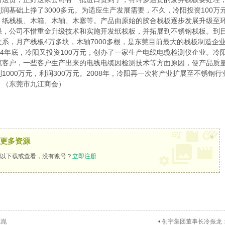
润基础上挣了3000多元。为适应生产发展需要，不久，冷阳投资100
、纸栈板、木箱、木轴、木塞等。产品由原始的胶合栈板逐步发展升级至
保，公司不惜重金升级技术和实施开发纸栈板，并拓展到不锈钢栈板。到
系，月产栈板4万多块，木轴7000多根，是东莞目前最大的栈板制造企
4年底，冷阳又投资100万元，创办了一家生产电线电缆检测仪企业。冷
缆客户，一些客户生产出来的电线电缆因检测技术等方面原因，使产品质
1000万元，利润300万元。2008年，冷阳再一次将产业扩展至不锈
。（东莞市九江商会）
×
更多资源
以下载或查看，没有账号？
立即注册
延崑
•
创宇集团董事长冷振龙