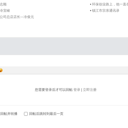
志顺
•
环保创业路上，他一直
冷宜峻
•
镇江市宗亲通讯录
公司总店店长—冷俊元
您需要登录后才可以回帖
登录
|
立即注册
回帖并转播
回帖后跳转到最后一页