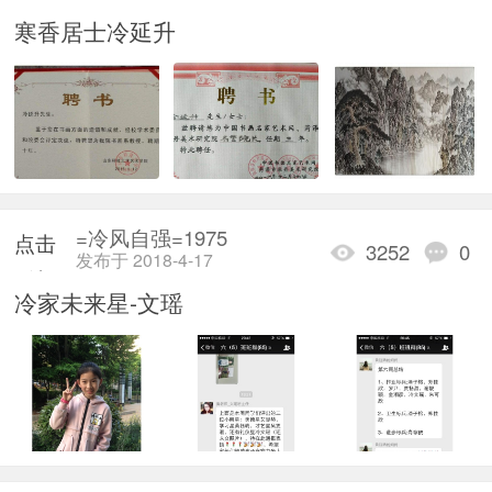
重新
寒香居士冷延升
加载
=冷风自强=1975
点击
3252
0
发布于 2018-4-17
重新
冷家未来星-文瑶
加载