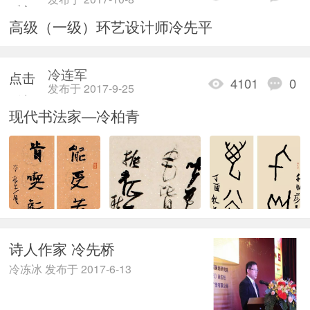
重新
高级（一级）环艺设计师冷先平
加载
冷连军
点击
4101
0
发布于 2017-9-25
重新
现代书法家—冷柏青
加载
诗人作家 冷先桥
冷冻冰 发布于 2017-6-13