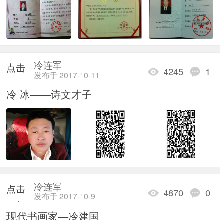
冷连军
点击
4245
1
发布于 2017-10-11
重新
冷 冰——诗文才子
加载
冷连军
点击
4870
0
发布于 2017-10-9
重新
现代书画家—冷建国