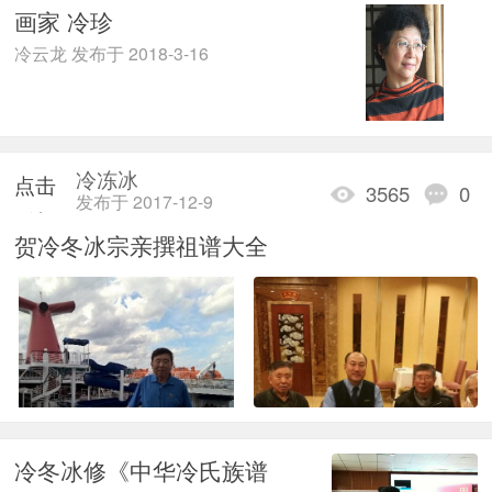
画家 冷珍
冷云龙 发布于 2018-3-16
冷冻冰
点击
3565
0
发布于 2017-12-9
重新
贺冷冬冰宗亲撰祖谱大全
加载
冷冬冰修《中华冷氏族谱