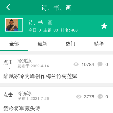
诗、书、画
诗、书、画
今日: 0
主题: 33
排名: 486
全部
最新
热门
精华
冷冻冰
点击
10784
0
发布于 2022-4-14
重新
辞赋家冷为峰创作梅兰竹菊莲赋
加载
冷冻冰
点击
3778
0
发布于 2021-7-26
重新
赞冷将军藏头诗
加载