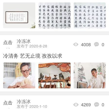
冷冻冰
点击
4008
0
发布于 2020-8-28
重新
冷清务 艺无止境 孜孜以求
加载
冷冻冰
点击
4269
0
发布于 2020-1-10