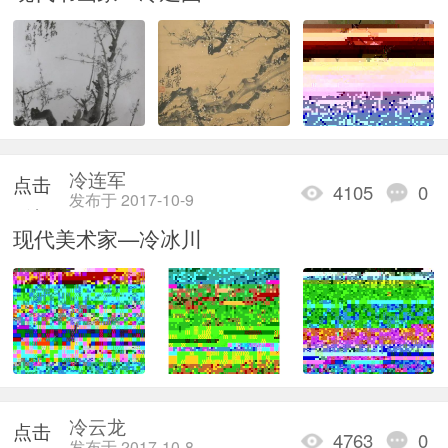
加载
冷连军
点击
4105
0
发布于 2017-10-9
重新
现代美术家—冷冰川
加载
冷云龙
点击
4763
0
发布于 2017-10-8