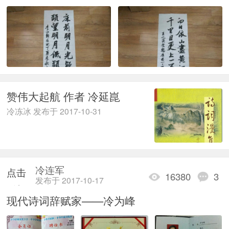
赞伟大起航 作者 冷延崑
冷冻冰 发布于 2017-10-31
冷连军
点击
16380
3
发布于 2017-10-17
重新
现代诗词辞赋家——冷为峰
加载