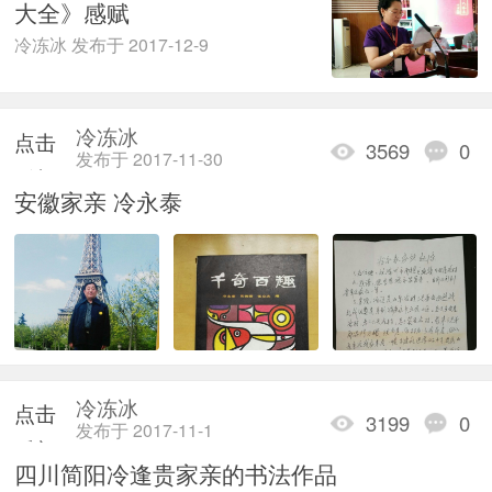
大全》感赋
冷冻冰 发布于 2017-12-9
冷冻冰
点击
3569
0
发布于 2017-11-30
重新
安徽家亲 冷永泰
加载
冷冻冰
点击
3199
0
发布于 2017-11-1
重新
四川简阳冷逢贵家亲的书法作品
加载