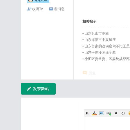
收听TA
发消息
相关帖子
•
山东乳山市冷姓
•
山东海阳市中夏屋庄
•
山东富豪的这辆座驾不比王思
•
山东平度冷戈庄字辈
•
徐汇区委常委、区委统战部部
回复