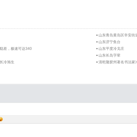
•
山东青岛黄岛区辛安街
•
山东济宁鱼台
聪差，极速可达340
•
山东平度冷戈庄
•
山东长岛字辈
长冷旭生
•
清乾隆胶州著名书法家