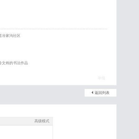
道冷家沟社区
冷文炜的书法作品
举报
返回列表
高级模式