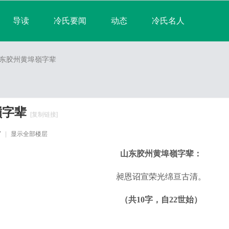
导读
冷氏要闻
动态
冷氏名人
淘帖
宗亲日志
群组
宗亲相册
东胶州黄埠嶺字辈
排行榜
嶺字辈
[复制链接]
7
|
显示全部楼层
山东
胶州黄埠嶺字辈：
昶恩诏宣荣光绵亘古清。
（共
10
字，自
22
世始）