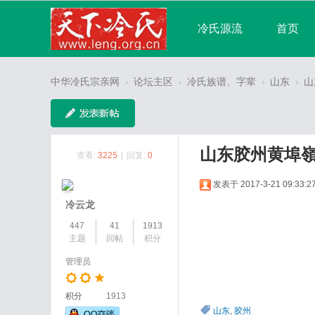
冷氏源流
首页
宗亲论坛
广播
中华冷氏宗亲网
›
论坛主区
›
冷氏族谱、字辈
›
山东
›
山
分享
记录
山东胶州黄埠
查看:
3225
|
回复:
0
发表于 2017-3-21 09:33:2
冷云龙
447
41
1913
主题
回帖
积分
管理员
积分
1913
山东
,
胶州