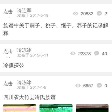
冷连军
点击
20882
2
发布于 2017-5-19
重新
族谱中关于嗣子、祧子、继子、养子的记录解
加载
释
冷冻冰
点击
22378
40
发布于 2015-5-11
重新
冷孤揆公
加载
冷冻冰
点击
6957
0
发布于 2017-4-5
重新
四川省大竹县冷氏族谱
加载