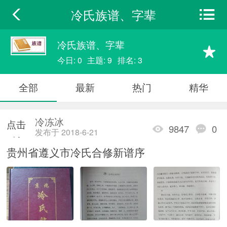
冷氏族谱、字辈
冷氏族谱、字辈
今日: 0
主题: 9
排名: 3
全部
最新
热门
精华
冷冻冰
点击
9847
0
发布于 2018-6-21
重新
贵州省遵义市冷氏合修新谱序
加载