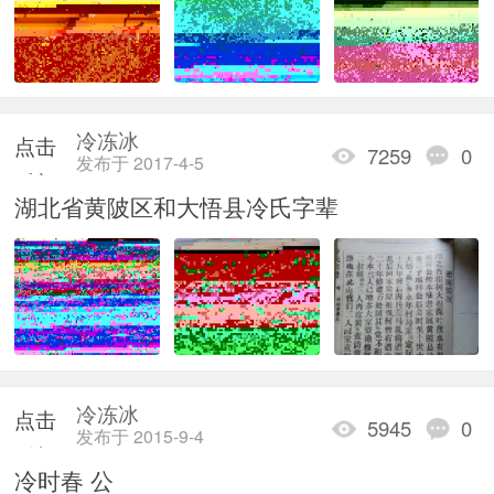
冷冻冰
点击
7259
0
发布于 2017-4-5
重新
湖北省黄陂区和大悟县冷氏字辈
加载
冷冻冰
点击
5945
0
发布于 2015-9-4
重新
冷时春 公
加载