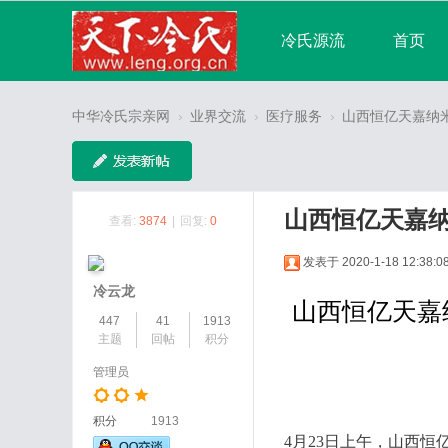
冷氏源流
首页
宗亲论坛
广播
中华冷氏宗亲网
›
业界交流
›
医疗服务
›
山西恒亿天嘉纳米
分享
记录
山西恒亿天嘉
查看:
3874
|
回复:
0
发表于 2020-1-18 12:38:0
冷云龙
山西恒亿
447
41
1913
主题
回帖
积分
管理员
积分
1913
4月23日上午，山西