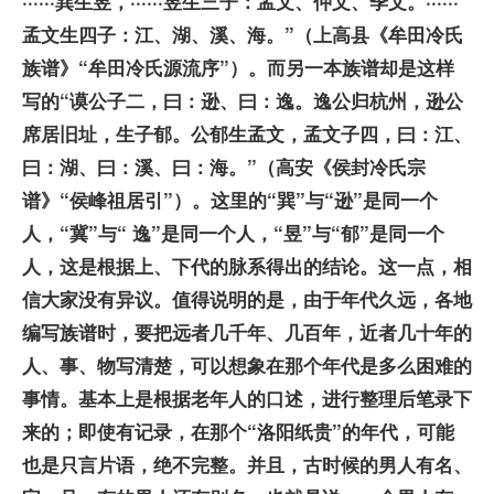
······巽生昱，······昱生三子：孟文、仲文、季文。······
孟文生四子：江、湖、溪、海。”（上高县《牟田冷氏
族谱》“牟田冷氏源流序”）。而另一本族谱却是这样
写的“谟公子二，曰：逊、曰：逸。逸公归杭州，逊公
席居旧址，生子郁。公郁生孟文，孟文子四，曰：江、
曰：湖、曰：溪、曰：海。”（高安《侯封冷氏宗
谱》“侯峰祖居引”）。这里的“巽”与“逊”是同一个
人，“冀”与“ 逸”是同一个人，“昱”与“郁”是同一个
人，这是根据上、下代的脉系得出的结论。这一点，相
信大家没有异议。
值得说明的是，由于年代久远，各地
编写族谱时，要把远者几千年、几百年，近者几十年的
人、事、物写清楚，可以想象在那个年代是多么困难的
事情。基本上是根据老年人的口述，进行整理后笔录下
来的；即使有记录，在那个“洛阳纸贵”的年代，可能
也是只言片语，绝不完整。并且，古时候的男人有名、