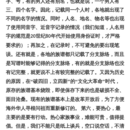
字、号，有的男人还有别名，也就是说，一个男人有
三、四个名字。因此，记载同一个人时，各地就出现了
不同的名字的情况。同时，人名、地名、物名等也出现
了使用同音字、近音字记录的情况（我们知道，人名用
字的规范是
世纪
年代开始使用身份证时，才严格
20
80
要求的）；再加之，在记录时，不可避免的要出现笔
误。还有就是，各地的族谱都只记载了分支脉络，而且
是写谱时能够记得的分支脉络，有的就是分支脉络也没
有记完整，就更说不上有较完整的记载了。又因为历史
的原因，在“破四旧，立四新”的“文化大革命”时代，
原存的族谱基本烧毁，即使保存下来的也是破损不全、
面目沧桑。现有的族谱基本上是改革开放后，为了方便
第六，要热心，最
海外华人寻根问祖而重新修订的。
主要的是要有行动。热心家族事业，难能可贵，值得提
倡。但是，我们不能只是纸上谈兵，空口说空话，不清