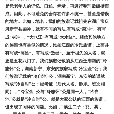
是凭老年人的记忆、口述、笔录，再进行整理后编撰而
成。因此，不可避免的会存在许多不统一、甚至是错误
的地方。
比如，地名，我们的族谱记载祖先在湖广宝庆
府新宁县柴冲，就有不同的写法
有写成“菜冲”、有写
,
成“材冲”，“大水江”有写成“大水缸”。相信其他地方
的族谱也有类似的情况，比如江西的冷氏族谱，上高县
有写成“高邑”、有写成“敖邑”。至于祖先的人名，就
我们族谱记载的从江西迁湖南的“冷
更是五花八门了。
志怀”公
，湖南新宁、东安的族谱写成“冷宝金”公；我
们族谱记载的“冷自池”公，湖南新宁、东安的族谱就
写成“冷自时”公；经考证（后代人名、脉系、班次相
同），“冷宝金”公与“冷志怀”公是同一人，“冷自
池”公就是“冷自时”公。就是大家公认的江西的族谱，
也出现了同样的问题。比如，“谟生二子：巽、冀，