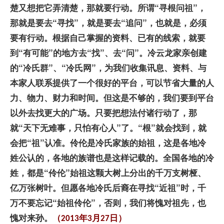
楚又想把它弄清楚，那就要行动。所谓“寻根问祖”，
那就是要去“寻找”，就是要去“追问”，也就是，必须
要有行动。根据自己掌握的资料、已有的线索，就要
到“有可能”的地方去“找”、去“问”。冷云龙家亲创建
的“冷氏群”、“冷氏网”，为我们收集讯息、资料、与
本家人联系提供了一个很好的平台，可以节省大量的人
力、物力、财力和时间。但这是不够的，我们要到平台
以外去找更大的广场。只要把想法付诸行动了，那
就“天下无难事，只怕有心人”了。“根”就会找到，就
会把“祖”认准。
伶伦是冷氏家族的始祖，这是各地冷
姓公认的，各地的族谱也是这样记载的。全国各地的冷
姓，都是“伶伦”始祖这颗大树上分出的千万支树桠、
亿万张树叶。但愿各地冷氏后裔在寻找“近祖”时，千
万不要忘记“始祖伶伦”，否则，我们将愧对祖先，也
愧对来孙。
（
年
月
日）
2013
3
27