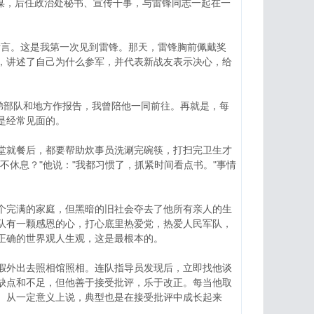
谋，后任政治处秘书、宣传干事，与雷锋同志一起在一
发言。这是我第一次见到雷锋。那天，雷锋胸前佩戴奖
，讲述了自己为什么参军，并代表新战友表示决心，给
弟部队和地方作报告，我曾陪他一同前往。再就是，每
是经常见面的。
就餐后，都要帮助炊事员洗涮完碗筷，打扫完卫生才
休息？"他说："我都习惯了，抓紧时间看点书。"事情
完满的家庭，但黑暗的旧社会夺去了他所有亲人的生
队有一颗感恩的心，打心底里热爱党，热爱人民军队，
正确的世界观人生观，这是最根本的。
外出去照相馆照相。连队指导员发现后，立即找他谈
缺点和不足，但他善于接受批评，乐于改正。每当他取
。从一定意义上说，典型也是在接受批评中成长起来