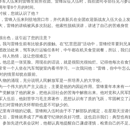
参军入伍来到雷锋生前所在团。雷锋应征入伍时，我在团司令部任见习参
两年零8个月的时间。
候，您就认识了他？
日，雷锋入伍来到驻地营口市，并代表新兵在全团欢迎新战友入伍大会上
大，雷锋的讲稿被风多次刮起。他索性脱稿演讲，讲述了自己的苦难身世
出色，这引起了您的注意？
与雷锋生前有比较多的接触。在"忆苦思甜"活动中，雷锋经常要到兄
团政治处来，驾车执行运输任务时，中午都在机关食堂就餐，所以，我们
待人热情，这让您很难忘？
总是一张笑脸。用现在的话说，就是很阳光很灿烂。记得他每次在食堂
常常一个人坐在汽车驾驶室内看书学习。一次我问他："雷锋，你中午怎么不
当时的情景却犹在眼前。
物的涌现，充分说明人民解放军是一所培养人的大学校。
个伟大的共产主义战士，主要是他的内因起作用。雷锋童年本来有一个
产党解放了他的家乡，把他从旧社会的苦海中解救出来。他对党和人民军
军入伍后，他刻苦学习毛主席著作，思想认识有了质的飞跃，牢固树立了
们对雷锋的关怀帮助也是不可缺少的。
有详细的记载。雷锋刚入伍时由于不了解部队的规定，在星期天没请假
之后，雷锋就养成了严格遵守纪律的良好习惯。这也启示我们：典型也有
、参加先进代表会议时，他都认真地提醒自己谦虚谨慎，检查自己的不足