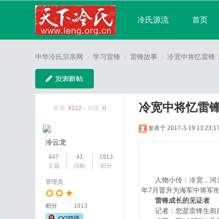
冷氏源流
首页
宗亲论坛
广播
中华冷氏宗亲网
›
学习雷锋
›
雷锋故事
›
冷宽中将忆雷锋：
分享
记录
冷宽中将忆雷
查看:
4112
|
回复:
0
发表于 2017-3-19 13:23:1
冷云龙
447
41
1913
主题
回帖
积分
人物小传：冷宽，河北承德
管理员
年7月晋升为海军中将军
雷锋成长的见证者
积分
1913
记者：您是雷锋生前所