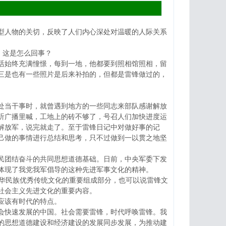
人物的关切，反映了人们内心深处对温暖的人际关系
，这是怎么回事？
始终充满憧憬，每到一地，他都要到照相馆照相，留
三是也有一些照片是后来补拍的，但都是雷锋做过的，
当干事时，就曾遇到地方的一些同志来部队感谢解放
听广播里喊，工地上的砖不够了，号召人们加快进度运
解放军，说完就走了。至于雷锋日记中对做好事的记
己做的事情进行总结和思考，只不过做到一以贯之地坚
团结奋斗的共同思想道德基础。日前，中央军委下发
体现了我党我军倡导的这种先进军事文化的精神。
华民族优秀传统文化的重要组成部分，也可以说雷锋文
社会主义先进文化的重要内容。
应该有时代的特点。
快速发展的中国。社会需要雷锋，时代呼唤雷锋。我
的思想道德建设和经济建设的发展同步发展，为推动建