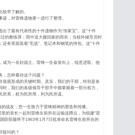
比较早了解的。
事迹，对雷锋遗物逐一进行了整理。
了最有代表性的十件遗物作为"传家宝"。这"十件
用过的教练弹；雨中送大嫂回家的雨衣；当校外辅导员时
还有里面装着"毛选"、笔记本和钢笔的挎包。这"十件
成为一名好战士。雷锋一生奋发向上，锐意进取。他
务，怎样看待这个问题？
值观形成的关键时期。其实，我们的干部，特别是各
同时，我们的各级领导干部手中都掌握着一部分权力，
民所系，权为民所用，利为民所谋。
情的战友，您一生致力于雷锋精神的塑造和传播。
里的首长一起到雷锋生前所在运输连蹲点，为组建"雷
防部最终于1963年1月7日批准命名雷锋生前所在的
些疑问的？