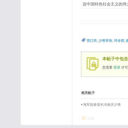
设中国特色社会主义的伟
营口市
,
少将军衔
,
司令部
,
本帖子中包含
您需要
登录
才可
相关帖子
•
海军副参谋长冷振庆少将
回复