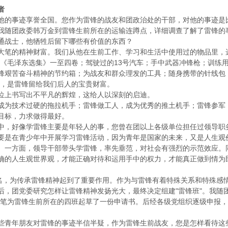
者
的事迹享誉全国。您作为雷锋的战友和团政治处的干部，对他的事迹是
随团政委韩万金到雷锋生前所在的运输连蹲点，详细调查了解了雷锋的
战士，他牺牲后留下哪些有价值的东西？
的精神财富。我们从他在生前工作、学习和生活中使用过的物品里，选出
的《毛泽东选集》一至四卷；驾驶过的13号汽车；手中武器冲锋枪；训练
锋艰苦奋斗精神的节约箱；为战友和群众理发的工具；随身携带的针线包；
神，是雷锋留给我们后人的宝贵财富。
上书写出不平凡的辉煌，这给人以深刻的启迪。
技术过硬的拖拉机手；雷锋做工人，成为优秀的推土机手；雷锋参军，
目标，力求做得最好。
，好像学雷锋主要是年轻人的事，您曾在团以上各级单位担任过领导职
在青少年中开展学习雷锋活动，因为青年是国家的未来，又是人生观价
。一方面，领导干部带头学雷锋，率先垂范，对社会有强烈的示范效应。
确的人生观世界观，才能正确对待和运用手中的权力，才能真正做到情为
，为传承雷锋精神起到了重要作用。作为与雷锋有着特殊关系和特殊感
团党委研究怎样让雷锋精神发扬光大，最终决定组建"雷锋班"。我随团
代笔为雷锋生前所在的四班起草了一份申请书。后经各级党组织逐级申报，国
青年朋友对雷锋的事迹半信半疑，作为雷锋生前战友，您是怎样看待这