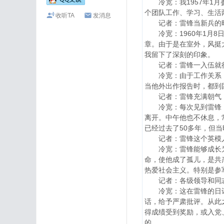
冷宽：我1957年1月
个团队工作、学习、生活
收听TA
发消息
记者：雷锋当新兵的时
冷宽：1960年1月8
章。由于是在室外，风挺
我留下了深刻的印象。
记者：雷锋一入伍就很
冷宽：由于工作关系，我
当他外出作报告时，都到
记者：雷锋充满朝气，
冷宽：每次见到雷锋，他
离开。中午他也不休息，
已经过去了50多年，但
记者：雷锋这个英模人
冷宽：雷锋能够成长为一
命，使他成了孤儿，是共
热爱社会主义。特别是参
记者：各级领导和同志
冷宽：这在雷锋的日记里
话，给予严肃批评。从此
得成绩受到奖励，或入党
的。