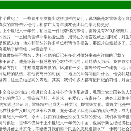
世纪了，一些青年朋友提出这样那样的疑问，说到底是对雷锋这个典型
真实的雷锋告诉他们，相信广大青年朋友会比我们学习得更好。
个世纪六十年代，拍照是一件很奢侈的事情，雷锋竟有200多张照片
片，一是因为雷锋非常热爱生活，用现在的语言说就是很阳光，对生活
是模范人物，地方和部队的许多单位都请他作报告，那照片自然就多了。
直观地了解雷锋，向雷锋学习。
锋做好事不留名，为什么他的日记有多处对做好事都有详细的记载？
留名。他是怀着一颗感恩的心对待生活的，到处助人为乐。我在政治处
来多方打听，才知道是雷锋做的。比如有一次，雷锋经过一个建筑工地，
到运砖的队伍。在他要离开的时候，工地上的师傅问他叫什么，他说我是
修养，注重总结提高的表现。其实，我们许多人都有记日记的习惯，对自
会决定指出：推进社会主义核心价值体系建设，巩固全党全国各族人民
文化的意见》。雷锋有理想、有追求，有爱心，有责任心，他身上就集中
实践已经证明，雷锋精神已成为一种文化，即雷锋文化。雷锋文化是中
化在社会主义时期的继承和发展，充分体现了我党我军的优良传统，成为
世纪六十年代。今天，我们的社会已经发生深刻的变化，我们学雷锋也
俱进，雷锋不仅属于上个世纪六十年代的中国，也属于新世纪经济社会
活动并使之常态化，不断提升我们整个民族的思想道德水平，使我们社会