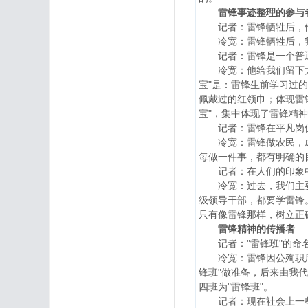
雷锋事迹整理的参与
记者：雷锋牺牲后，他
冷宽：雷锋牺牲后，我
记者：雷锋是一个普通
冷宽：他给我们留下大笔
宝"是：雷锋生前学习过
佩戴过的红领巾；体现雷
宝"，集中体现了雷锋精
记者：雷锋在平凡岗位
冷宽：雷锋做农民，成为
每做一件事，都有明确的
记者：在人们的印象中
冷宽：过去，我们主要是
级领导干部，都要学雷锋
只有像雷锋那样，树立正
雷锋精神的传播者
记者："雷锋班"的命名
冷宽：雷锋因公殉职后，
锋班"做准备，后来由我
四班为"雷锋班"。
记者：现在社会上一些