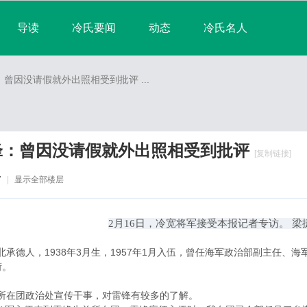
导读
冷氏要闻
动态
冷氏名人
淘帖
宗亲日志
群组
宗亲相册
曾因没请假就外出照相受到批评 ...
排行榜
锋：曾因没请假就外出照相受到批评
[复制链接]
7
|
显示全部楼层
2月16日，冷宽将军接受本报记者专访。 梁
人，1938年3月生，1957年1月入伍，曾任海军政治部副主任、海军副
衔。
在团政治处宣传干事，对雷锋有较多的了解。