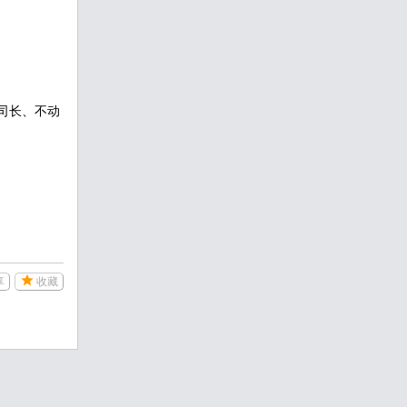
司长、不动
享
收藏