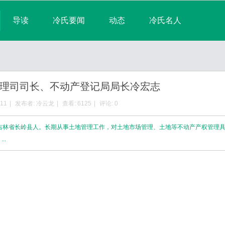
导读
冷氏要闻
动态
冷氏名人
淘帖
宗亲日志
群组
宗亲相册
排行榜
理司司长、不动产登记局局长冷宏志
:11
|
发布者:
冷云龙
|
查看:
6125
|
评论: 0
生，吉林省长岭县人。长期从事土地管理工作，对土地市场管理、土地等不动产产权管理
..