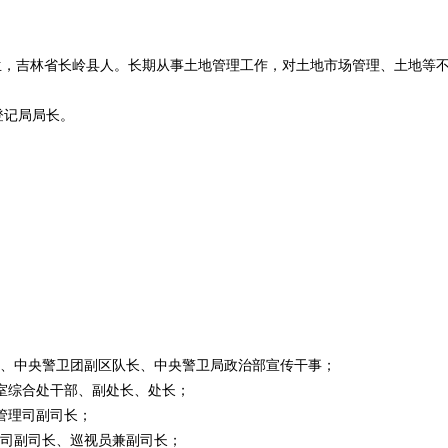
月生，吉林省长岭县人。长期从事土地管理工作，对土地市场管理、土地等
登记局局长。
队学员、中央警卫团副区队长、中央警卫局政治部宣传干事；
办公室综合处干部、副处长、处长；
地管理司副司长；
管理司副司长、巡视员兼副司长；