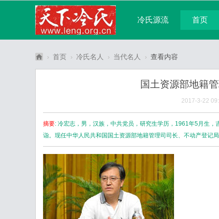
冷氏源流
首页
宗亲论坛
广播
›
首页
›
冷氏名人
›
当代名人
›
查看内容
中
分享
记录
国土资源部地籍管
华
冷
2017-3-22 09
氏
摘要
: 冷宏志，男，汉族，中共党员，研究生学历，1961年5月
宗
诣。现任中华人民共和国国土资源部地籍管理司司长、不动产登记局 .
亲
网