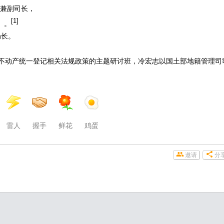
员兼副司长，
[1]
）。
局长。
学习不动产统一登记相关法规政策的主题研讨班，冷宏志以国土部地籍管理司
雷人
握手
鲜花
鸡蛋
邀请
分