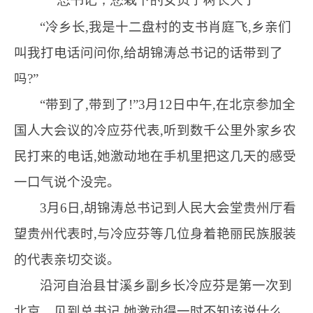
“冷乡长,我是十二盘村的支书肖庭飞,乡亲们
叫我打电话问问你,给
胡锦涛
总书记的话带到了
吗?”
“带到了,带到了!”3月12日中午,在北京参加全
国人大会议的冷应芬代表,听到数千公里外家乡农
民打来的电话,她激动地在手机里把这几天的感受
一口气说个没完。
3月6日,胡锦涛总书记到人民大会堂贵州厅看
望贵州代表时,与冷应芬等几位身着艳丽民族服装
的代表亲切交谈。
沿河自治县甘溪乡副乡长冷应芬是第一次到
北京。见到总书记,她激动得一时不知该说什么,