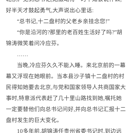
好半天才鼓起勇气,大声说出心里话:
“总书记,十二盘村的父老乡亲挂念您!”
“你是沿河的?那里的老百姓生活好了吗?”胡
锦涛微笑着问冷应芬。
……
当晚,冷应芬久久不能入睡。来北京前的一幕
幕又浮现在她眼前。当本县沙子镇十二盘村的村
民得知她要去北京,与党和国家领导人共商国家大
事时,特意派代表赶了几十里山路找到她,嘱托她
一定要替他们向总书记问好,并向总书记汇报十二
盘村发生的巨大变化。
10多年前,胡锦涛任贵州省委书记时,到边远