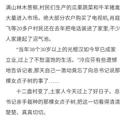
满山林木葱郁,村民们生产的瓜果蔬菜和牛羊猪禽
大量进入市场。绝大部分农户购买了电视机,肖庭
飞等20多户村民还在去年把电话装进了家里,不少
人家建起了沼气池。
“当年38个30岁以上的光棍汉如今早已成家
立业,过上了不愁温饱的生活。”冷应芬有些遗憾
地告诉记者,那天自己一激动竟忘了向总书记说那
棵女贞子树的事了……
十二盘村变了,土家人今天过上了好日子。总
书记亲手栽种的那棵女贞子树,把这一切看得清清
楚楚、真真切切。