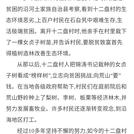
贫困的沿河土家族自治县考察,看到十二盘村的生
态环境恶劣,上百户村民在石旮旯中艰难生存,生
活极端贫困。离开十二盘村时,他亲手在村里栽下
了一棵女贞子树苗,并告诉村民,要脱贫致富首先
得植树造林改善生态环境。
从那以后,十二盘村人把锦涛书记栽种的女贞
子树看成“榜样树”,立志向贫困挑战,向荒山“要”
钱。在当地各级政府帮助下,村民们在庭前院后和
荒山野岭种上了梨树、李树、板栗等经济林木,并
努力发展畜牧业。许多村民还逐渐转变观念,到沿
海地区打工。
经过10多年坚持不懈的努力,如今的十二盘村