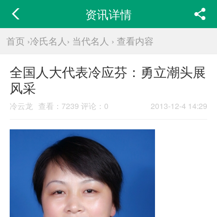
资讯详情
首页
›
冷氏名人
›
当代名人
›
查看内容
全国人大代表冷应芬：勇立潮头展
风采
冷云龙
查看：
7239
评论：0
2013-12-4 14:29