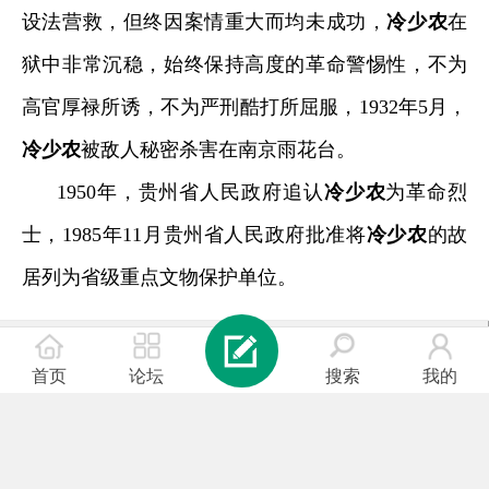
设法营救，但终因案情重大而均未成功，
冷少农
在
狱中非常沉稳，始终保持高度的革命警惕性，不为
高官厚禄所诱，不为严刑酷打所屈服，
1932
年
5
月，
冷少农
被敌人秘密杀害在南京雨花台。
1950
年，贵州省人民政府追认
冷少农
为革命烈
士，
1985
年
11
月贵州省人民政府批准将
冷少农
的故
居列为省级重点文物保护单位。
登录
|
注册
首页
论坛
搜索
我的
简易版
|
手机版
|
电脑版
© Comsenz Inc.