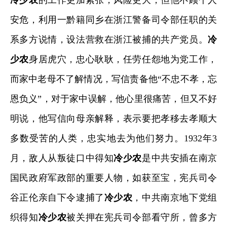
安危，利用一黔籍同乡在浙江警备司令部任职的关
系多方说情，设法营救在浙江被捕的共产党员。
冷
少农
身居虎穴，忠心耿耿，任劳任怨地为党工作，
而家中老母不了解情况，写信责备他
“
不忠不孝，忘
恩负义
”
，对于家中误解，他心里很痛苦，但又不好
明说，他写信向母亲解释，表示要把孝移去孝顺大
多数受苦的人类，忠实地去为他们努力。
1932
年
3
月，敌人从叛徒口中得知
冷少农
是中共安插在南京
国民政府军政部的重要人物，如获至宝，宪兵司令
谷正伦亲自下令逮捕了
冷少农
，中共南京地下党组
织得知
冷少农
被关押在宪兵司令部看守所，曾多方