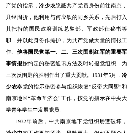
产党的指示，
冷少农
隐蔽共产党员身份前往南京，
几经周折，他利用与何应钦的同乡关系，先后打入
其把持的国民政府训练总监部、军政部任秘书等
职，并以此身份作掩护，为共产党做大量的情报工
作。
他将国民党第一、二、三次围剿红军的重要军
事情报
按约定的秘密通讯方法及时转报党组织，为
三次反围剿的胜利作出了重大贡献。
1931
年
5
月，
冷
少农
奉党的指示秘密参与组织恢复
“
反帝大同盟
”
和
南京地区
“
革命互济会
”
工作，按党的指示在中央大
学青年学生中发展党员。
1932
年前后，中共南京地下党组织屡遭破坏，
冷少农
的工作更加紧张，风险更大，但他不顾个人