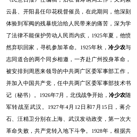
云县、开阳县任印花税督催员，在此期间，他深刻
体验到军阀的残暴统治给人民带来的痛苦，深为学
了法律不能保护劳动人民而内疚，
1925
年夏，他愤
然弃职回家，寻机参加革命。
1925
年秋，
冷少农
与
志同道合的两个同乡相邀，一齐赴广州投身革命，
被安排到周恩来领导的中共两广区委军事部工作，
并加入中国共产党，任中共两广区委军事部技术书
记（秘书）。
1926
年
7
月，北伐战争开始，
冷少农
随
军转战至武汉。
1927
年
4
月
12
日和
7
月
15
日，蒋介
石、汪精卫分别在上海、武汉发动政变，第一次大
革命失败，共产党转入地下斗争。
1928
年，根据共