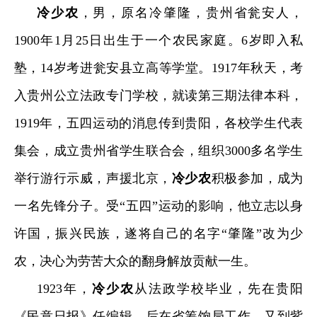
冷少农
，男，原名冷肇隆，贵州省瓮安人，
1900
年
1
月
25
日出生于一个农民家庭。
6
岁即入私
塾，
14
岁考进瓮安县立高等学堂。
1917
年秋天，考
入贵州公立法政专门学校，就读第三期法律本科，
1919
年，五四运动的消息传到贵阳，各校学生代表
集会，成立贵州省学生联合会，组织
3000
多名学生
举行游行示威，声援北京，
冷少农
积极参加，成为
一名先锋分子。受
“
五四
”
运动的影响，他立志以身
许国，振兴民族，遂将自己的名字
“
肇隆
”
改为少
农，决心为劳苦大众的翻身解放贡献一生。
1923
年，
冷少农
从法政学校毕业，先在贵阳
《民意日报》任编辑，后在省筹饷局工作，又到紫