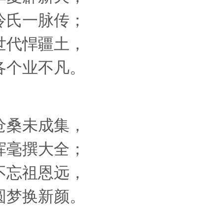
氏一脉传；
代悍疆土，
个业不凡。
桑未成集，
毫撰大全；
忘祖恩远，
梦换新颜。