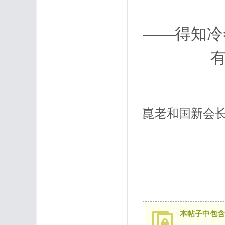
——得知冷
崑老和国新会
本帖子中包含