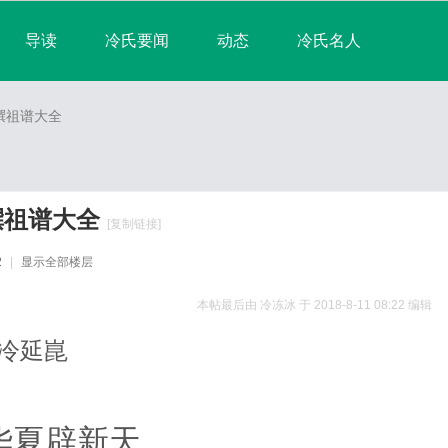
导读
冷氏要闻
动态
冷氏名人
淘帖
宗亲日志
群组
宗亲相册
撰祖谱大全
排行榜
撰祖谱大全
[复制链接]
2
|
显示全部楼层
本帖最后由 冷冻冰 于 2018-8-11 08:22 编辑
延崑
夏辟新天，