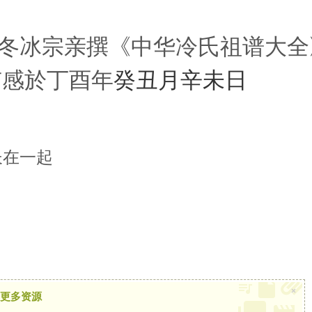
冬冰宗亲撰《中华冷氏祖谱大全
有感於丁酉年
癸丑月辛未日
长在一起
×
更多资源