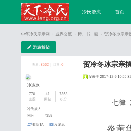
冷氏源流
首页
宗亲论坛
广播
中华冷氏宗亲网
›
业界交流
›
诗、书、画
›
贺冷冬冰宗亲
分享
记录
贺冷冬冰宗亲
查看:
3562
|
回复:
0
发表于 2017-12-9 10:55:3
冷冻冰
770
41
7358
主题
回帖
积分
七律 冷
冷氏族人
积分
7358
收听TA
发消息
炎黄华