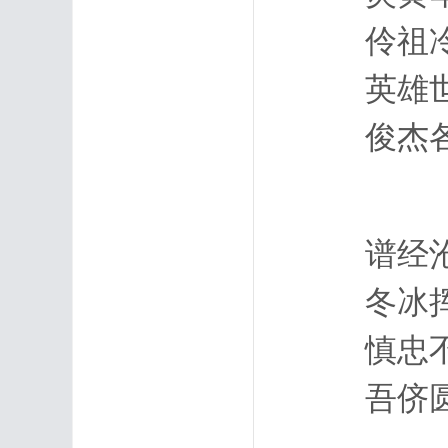
伶祖冷
英雄世
俊杰各
谱经沧
冬冰挥
慎忠不
吾侪圆