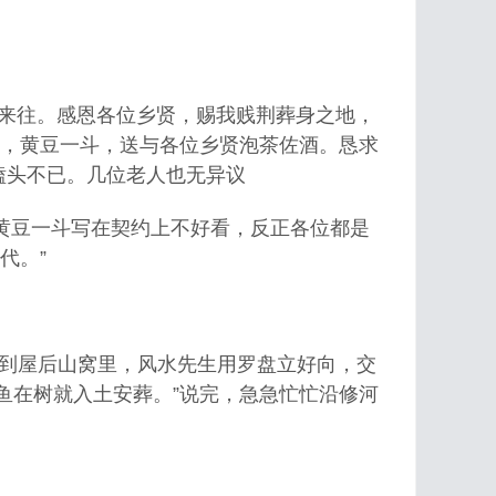
来往。感恩各位乡贤，赐我贱荆葬身之地，
，黄豆一斗，送与各位乡贤泡茶佐酒。恳求
磕头不已。几位老人也无异议
黄豆一斗写在契约上不好看，反正各位都是
代。”
到屋后山窝里，风水先生用罗盘立好向，交
鱼在树就入土安葬。”说完，急急忙忙沿修河