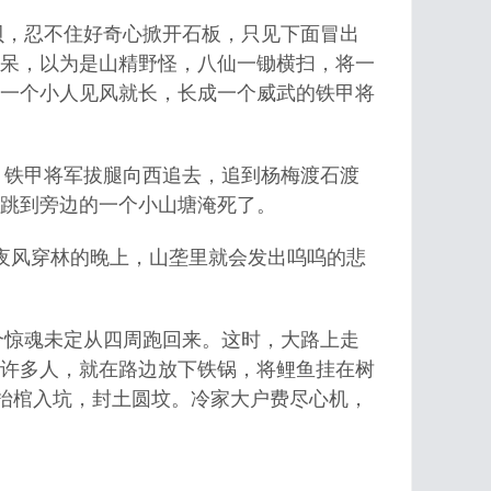
，忍不住好奇心掀开石板，只见下面冒出
呆，以为是山精野怪，八仙一锄横扫，将一
一个小人见风就长，长成一个威武的铁甲将
铁甲将军拔腿向西追去，追到杨梅渡石渡
跳到旁边的一个小山塘淹死了。
夜风穿林的晚上，山垄里就会发出呜呜的悲
惊魂未定从四周跑回来。这时，大路上走
许多人，就在路边放下铁锅，将鲤鱼挂在树
忙抬棺入坑，封土圆坟。冷家大户费尽心机，