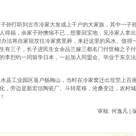
孙打听到古市冷家大发成上千户的大家族，其中一子孙
人得福，余家子孙懊恼不已，想要回宝地，见冷家人拿出
想办法将自家祖坟往冷家窝里葬，来赶这里的风水。值得
生有三子，长子进民生女余品兰嫁三都名门付世楠之子付
的李烈钧一同留学日本，一起加入同盟会。毕业于东京法
县工业园区落户杨梅山，当时在冷家窝迁出坟茔上百座
化，旁边是新宏信陶瓷厂。斗转星移，沧桑变迁，农村城
！
逸凡 | 编辑: 小徐 |