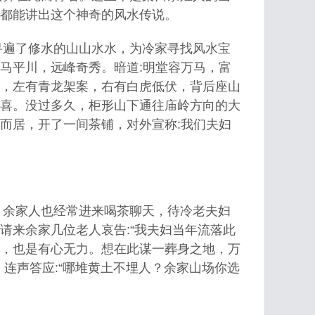
都能讲出这个神奇的风水传说。
遍了修水的山山水水，为冷家寻找风水宝
马平川，远峰奇秀。暗道:明堂容万马，富
，左有青龙架案，右有白虎低伏，背后座山
喜。
没过多久，柜形山下通往庙岭方向的大
而居，开了一间茶铺，对外宣称:我们夫妇
余家人也经常进来喝茶聊天，待冷老夫妇
请来余家几位老人哀告:“我夫妇当年流落此
，也是有心无力。想在此谋一葬身之地，万
连声答应:“哪堆黄土不埋人？余家山场你选