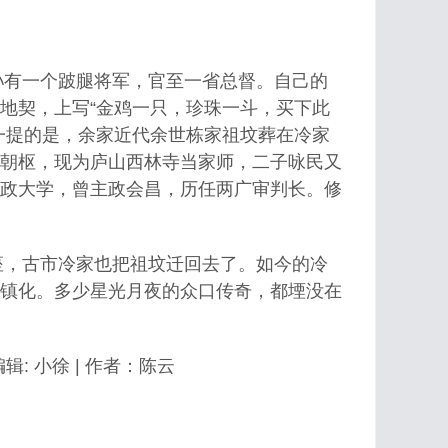
有一个跛腿将军，官至一省总督。自己的
地契，上写“金鸡一只，珍珠一斗，买下此
一提的是，余家近代余世栋家祖坟葬在冷家
朝枢，现为庐山西林寺当家师，二子咏民又
政大学，曾主政会昌，历任两广审判长。修
，古市冷家也把祖坟迁回去了。如今的冷
镇化。多少星光月夜的众口传奇，都堙没在
 作者：陈云