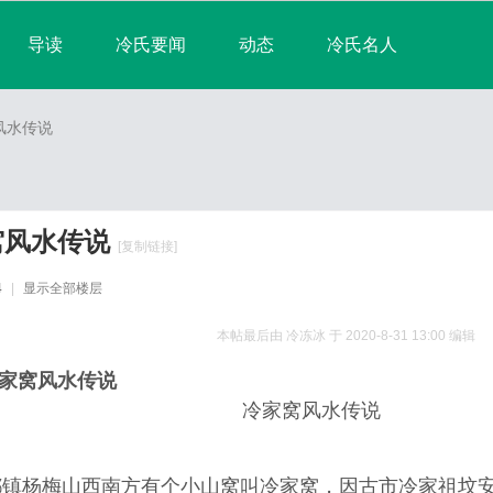
导读
冷氏要闻
动态
冷氏名人
淘帖
宗亲日志
群组
宗亲相册
风水传说
排行榜
窝风水传说
[复制链接]
4
|
显示全部楼层
本帖最后由 冷冻冰 于 2020-8-31 13:00 编辑
家窝风水传说
冷家窝风水传说
都镇杨梅山西南方有个小山窝叫冷家窝，因古市冷家祖坟