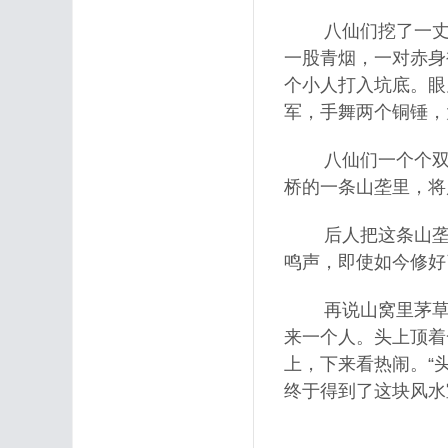
八仙们挖了一丈多
一股青烟，一对赤身
个小人打入坑底。眼
军，手舞两个铜锤，大
八仙们一个个双膝
桥的一条山垄里，将
后人把这条山垄取名
鸣声，即使如今修好
再说山窝里茅草中
来一个人。头上顶着
上，下来看热闹。“
终于得到了这块风水