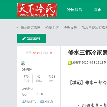
冷氏源流
首页
宗亲论坛
广播
中华冷氏宗亲网
›
论坛主区
›
冷氏族居
›
修水三都冷家窝
分享
记录
修水三都冷家
查看:
6414
|
回复:
0
发表于 2020-8-31 12:13:5
冷冻冰
770
41
7358
主题
回帖
积分
【城记】修水三都冷
冷氏族人
积分
7358
收听TA
发消息
江西修水县三