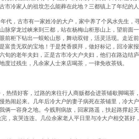
古市冷家人的祖坟怎么能葬在此地？三都镇上了年纪的人
代，古市有一家姓冷的大户，家中养了个风水先生，寻
山脉穿龙过峡来到三都，站在杨梅山柜形山上，望前面一
眼前柜下钻出一蜈蚣山形，舞动双钳，活灵活现。走近前
是富贵无双的宝地！于是焚香膜拜，做好标记，回冷家报
六旬的老年夫妇，正是古市冷大户夫妇，他们在路边结庐
宝地度过残生，凡余家人士来店喝茶，一律免收茶钱。
热情好客，过路的来往行人商贩都会进茶铺歇脚喝茶，
慢热闹起来。
几年后冷大户的妻子病死在茶铺里，冷大户
我俩一容身之地。今贱荆病故，回家路遥，扶起路撑起天
说完，哀哭连连。几位余家老人平日里与冷大户相交甚好，