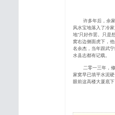
许多年后，余家子
风水宝地落入了冷家
地”只好作罢。只是
窝右边侧面虎下，他
名余杰，当年跟武宁
水县志都有记载。
二零一三年，修水
家窝早已填平水泥硬
眼前这高楼大厦底下
审核: 何