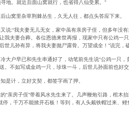
寻地。就近后面山窝就行，也省得八仙受累。”
山窝里杂草荆棘丛生，久无人往，都点头答应下来。
说:“我夫妻无儿无女，家中虽有亲房子侄，但多年没有
让我夫妻合葬。各位恩德来世再报，现家中只有公鸡一只
后世儿孙有异，将我夫妻抛尸露骨。万望成全！”说完，
大户早已和先生串通好了，动笔前先生说“公鸡一只，
送。不如写成金鸡一只，珍珠一斗，后世儿孙面前也好交
是计，立好文契，都签字画了押。
“亲房子侄”带着风水先生来了。几声鞭炮引路，棺木抬
板就停，千万不能掀开石板！等到，有人头戴铁帽过来、鲤