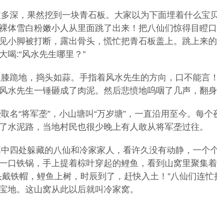
深，果然挖到一块青石板。大家以为下面埋着什么宝贝
裸体雪白粉嫩小人从里面跳了出来！把八仙们惊得目瞪口
见小脚被打断，露出骨头，慌忙把青石板盖上。跳上来的
喝:“风水先生哪里？”
跪地，捣头如蒜。手指着风水先生的方向，口不能言！
风水先生一锤砸成了肉泥。然后悲愤地呜咽了几声，翻身
“将军垄”，小山塘叫“万岁塘”，一直沿用至今。每个
了水泥路，当地村民也很少晚上有人敢从将军垄过往。
四处躲藏的八仙和冷家家人，看许久没有动静，一个个
一口铁锅，手上提着棕叶穿起的鲤鱼，看到山窝里聚集着
头戴铁帽，鲤鱼上树，时辰到了，赶快入土！”八仙们连
宝地。这山窝从此以后就叫冷家窝。