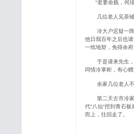
“老妻命贱，何须
几位老人见茶铺后
冷大户迟疑一阵又
他日我百年之后也请
一纸地契，免得余府
于是请来先生，冷
同情冷掌柜，有心赠
余家几位老人不知
第二天古市冷家的
代“八仙“挖到青石
而上，往回走了。