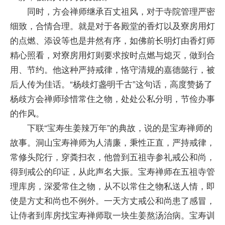
同时，方会禅师继承百丈祖风，对于寺院管理严密
细致，合情合理。就是对于各殿堂的香灯以及寮房用灯
的点燃、添设等也是井然有序，如佛前长明灯由香灯师
精心照看，对寮房用灯则要求按时点燃与熄灭，做到合
用、节约。他这种严持戒律，恪守清规的嘉德懿行，被
后人传为佳话。“杨歧灯盏明千古”这句话，高度赞扬了
杨歧方会禅师珍惜常住之物，处处公私分明，节俭办事
的作风。
下联“宝寿生姜辣万年”的典故，说的是宝寿禅师的
故事。洞山宝寿禅师为人清廉，秉性正直，严持戒律，
常修头陀行，穿粪扫衣，他曾到五祖寺参礼戒公和尚，
得到戒公的印证，从此声名大振。宝寿禅师在五祖寺管
理库房，深爱常住之物，从不以常住之物私送人情，即
使是方丈和尚也不例外。一天方丈戒公和尚患了感冒，
让侍者到库房找宝寿禅师取一块生姜熬汤治病。宝寿训