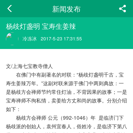
新闻发布
杨歧灯盏明 宝寿生姜辣
冷冻冰
2017-5-23 17:31:55
文/上海七宝教寺僧人
在佛门中有副著名的对联：“杨歧灯盏明千古，宝
寿生姜辣万年。”这副对联来源于佛门中两则典故：一
是杨歧方会禅师节约常住灯油，不背因果的故事；一是
宝寿禅师不徇私情，卖姜给方丈和尚的故事。分别介绍
如下：
杨歧方会禅师 公元（992-1046）年 是临济门下
杨歧派的创始人，袁州宜春人，俗姓冷，是临济下第八