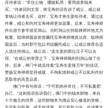
斥侍者说：“常住公物，哪能私用，要用就拿钱来
买。”侍者回到丈室，将宝寿的话告诉了戒公。戒公就
拿钱让侍者去买，这时，宝寿才将生姜给侍者。通过这
件事，戒公和尚对宝寿禅师更加器重。后来，宝寿禅师
外出游方参学游至洞山。当时洞山住持聪禅师对他尤为
敬重。聪禅师圆寂前曾嘱托宝寿禅师继其法席。聪禅师
圆寂后，当时郡守也以书信嘱托戒公，让戒公推荐合适
人选住持洞山。戒公说：“卖生姜的那位汉子可以去
得。”在戒公的举荐之下，宝寿禅师顺利到洞山做了住
持。后来，禅门中就流传着“宝寿生姜辣万年”的佳话。
赞扬宝寿禅师坚持戒规，不徇私情和戒公不以私利作好
恶取舍的高贵品质。
佛门中有句俗语：“宁可割肉补常住，不可私蓄肥
自己。”这则俗语告诉我们，佛门中的钱米财物，来自
十方施主的供养，这些财物本为僧众安心修道的资粮，
不可私自取用，或无故滥用。若只盗取少许，也成重大