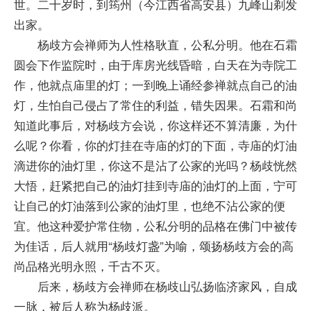
世。二十岁时，到筠州（今江西省高安县）九峰山剃发
出家。
杨歧方会禅师为人性格耿直，公私分明。他在石霜
圆会下作监院时，由于库房光线昏暗，白天在为寺院工
作，他就点庙里的灯；一到晚上诵经参禅就点自己的油
灯，生怕自己侵占了常住的利益，错失因果。石霜和尚
知道此事后，对杨歧方会说，你这样还不算清廉，为什
么呢？你看，你的灯挂在寺庙的灯的下面，寺庙的灯油
滴进你的油灯里，你这不是沾了公家的光吗？杨歧恍然
大悟，赶紧把自己的油灯挂到寺庙的油灯的上面，宁可
让自己的灯油落到公家的油灯里，也绝不沾公家的便
宜。他这种爱护常住物，公私分明的品格在佛门中被传
为佳话，后人就用“杨歧灯盏”为喻，颂扬杨歧方会的高
尚品格光明永照，千古不灭。
后来，杨歧方会禅师在杨歧山弘扬临济家风，自成
一脉，被后人称为杨歧派。