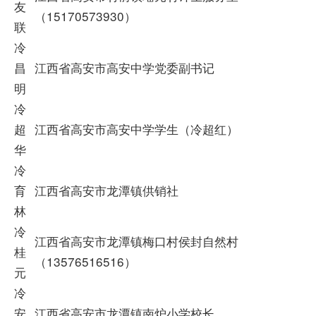
友
（15170573930）
联
冷
昌
江西省高安市高安中学党委副书记
明
冷
超
江西省高安市高安中学学生（冷超红）
华
冷
育
江西省高安市龙潭镇供销社
林
冷
江西省高安市龙潭镇梅口村侯封自然村
桂
（13576516516）
元
冷
安
江西省高安市龙潭镇南炉小学校长