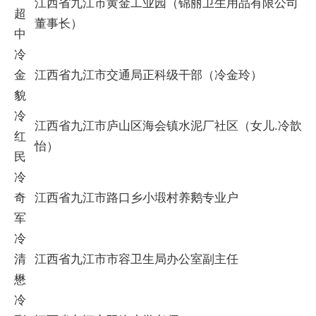
江西省九江市黄金工业园（锦丽卫生用品有限公司
超
董事长）
中
冷
金
江西省九江市交通局正科级干部（冷金玲）
貌
冷
江西省九江市庐山区海会镇水泥厂社区（女儿.冷歆
红
怡）
民
冷
奇
江西省九江市路口乡小塅村养鹅专业户
军
冷
清
江西省九江市市容卫生局办公室副主任
懋
冷