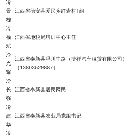
冷
景
江西省德安县爱民乡红岩村1组
槐
冷
福
江西省地税局培训中心主任
斌
冷
江西省奉新县冯川中路（捷祥汽车租赁有限公司）
光
（13803529887）
耀
冷
长
江西省奉新县居民网民
强
冷
建
江西省奉新县农业局党组书记
华
冷