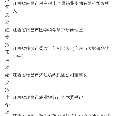
江西省南昌市稀有稀土金属钨业集团有限公司发明
怀
人
恩
冷
红
江西省南昌市医学科学研究所药理室
文
冷
江西省萍乡市委农工部副部长（庄河市大郑镇华沟
玉
小学）
坤
冷
绪
江西省瑞昌市鸿达纺织集团公司董事长
义
冷
小
江西省瑞昌市农业银行行长党委书记
华
冷
江西省上高县敖山华侨农场洪桥居委会（冷毛勋.冷