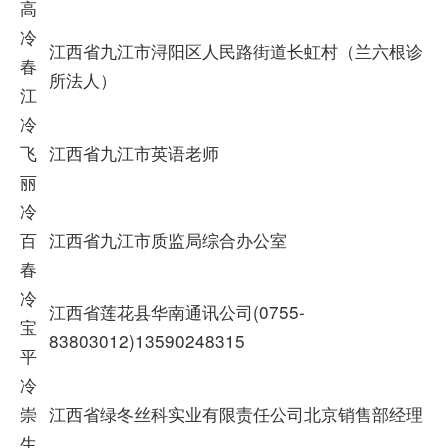
高
冷
江西省九江市浔阳区人民路街道长虹村（兰六根诊
春
所法人）
江
冷
飞
江西省九江市英语老师
丽
冷
百
江西省九江市质监局综合办公室
春
冷
江西省莲花县华南通讯公司(0755-
宝
83803012)13590248315
平
冷
崇
江西省绿冬丝科实业有限责任公司北京销售部经理
生