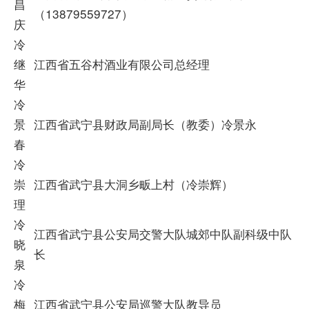
昌
（13879559727）
庆
冷
继
江西省五谷村酒业有限公司总经理
华
冷
景
江西省武宁县财政局副局长（教委）冷景永
春
冷
崇
江西省武宁县大洞乡畈上村（冷崇辉）
理
冷
江西省武宁县公安局交警大队城郊中队副科级中队
晓
长
泉
冷
梅
江西省武宁县公安局巡警大队教导员