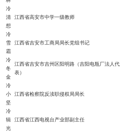
冷
清
江西省高安市中学一级教师
想
冷
雪
江西省吉安市工商局局长党组书记
霜
冷
江西省吉安市吉州区阳明路（吉阳电瓶厂法人代
冬
表）
金
冷
小
江西省检察院反渎职侵权局局长
坚
冷
辑
江西省江西电视台产业部副主任
光