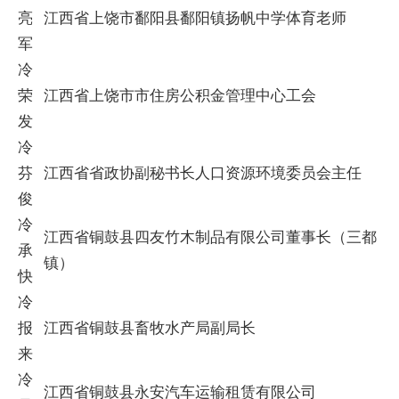
亮
江西省上饶市鄱阳县鄱阳镇扬帆中学体育老师
军
冷
荣
江西省上饶市市住房公积金管理中心工会
发
冷
芬
江西省省政协副秘书长人口资源环境委员会主任
俊
冷
江西省铜鼓县四友竹木制品有限公司董事长（三都
承
镇）
快
冷
报
江西省铜鼓县畜牧水产局副局长
来
冷
江西省铜鼓县永安汽车运输租赁有限公司