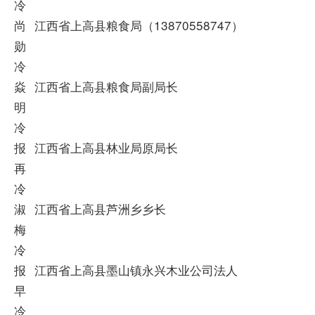
冷
尚
江西省上高县粮食局（13870558747）
勋
冷
焱
江西省上高县粮食局副局长
明
冷
报
江西省上高县林业局原局长
再
冷
淑
江西省上高县芦洲乡乡长
梅
冷
报
江西省上高县墨山镇永兴木业公司法人
早
冷