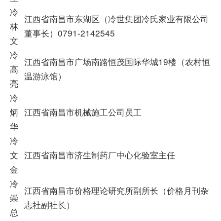
冷
江西省南昌市东湖区（冷世集团冷氏家业有限公司
林
董事长）0791-2142545
文
冷
江西省南昌市广场南路恒茂国际华城19楼（农村恒
高
温游泳馆）
亮
冷
炳
江西省南昌市机械施工公司员工
华
冷
文
江西省南昌市济生制药厂中心化验室主任
金
冷
江西省南昌市价格理论研究所副所长（价格月刊杂
崇
志社副社长）
总