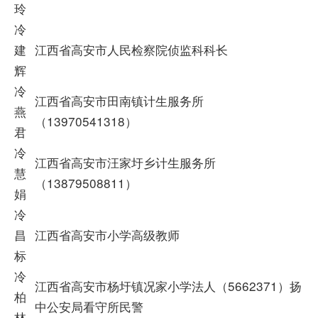
玲
冷
建
江西省高安市人民检察院侦监科科长
辉
冷
江西省高安市田南镇计生服务所
燕
（13970541318）
君
冷
江西省高安市汪家圩乡计生服务所
慧
（13879508811）
娟
冷
昌
江西省高安市小学高级教师
标
冷
江西省高安市杨圩镇况家小学法人（5662371）扬
柏
中公安局看守所民警
林