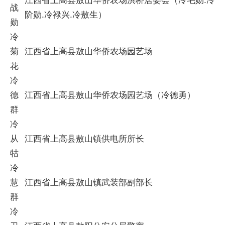
战
阶勋.冷禄兴.冷敖生）
勋
冷
菊
江西省上高县敖山华侨农场园艺场
花
冷
德
江西省上高县敖山华侨农场园艺场（冷德勇）
群
冷
从
江西省上高县敖山镇供电所所长
牯
冷
慧
江西省上高县敖山镇武装部副部长
群
冷