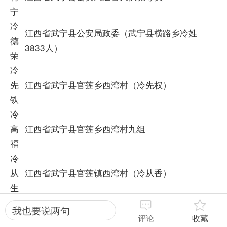
宁
冷
江西省武宁县公安局政委（武宁县横路乡冷姓
德
3833人）
荣
冷
先
江西省武宁县官莲乡西湾村（冷先权）
铁
冷
高
江西省武宁县官莲乡西湾村九组
福
冷
从
江西省武宁县官莲镇西湾村（冷从香）
生
冷
我也要说两句
绪
江西省武宁县国土资源局党总书记
评论
收藏