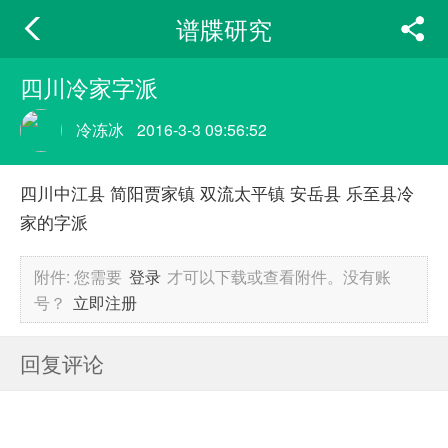
谱牒研究
四川冷家字派
冷冻冰
2016-3-3 09:56:52
四川中江县 简阳贾家镇 双流太平镇 安岳县 乐至县冷
家的字派
附件:
您需要
登录
才可以下载或查看附件。没有账
号？
立即注册
回复评论