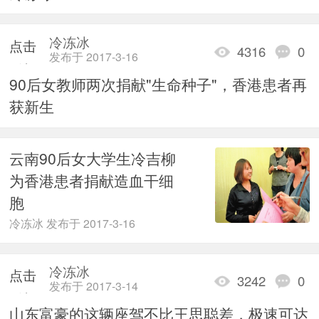
加载
冷冻冰
点击
4316
0
发布于 2017-3-16
重新
90后女教师两次捐献"生命种子"，香港患者再
加载
获新生
云南90后女大学生冷吉柳
为香港患者捐献造血干细
胞
冷冻冰 发布于 2017-3-16
冷冻冰
点击
3242
0
发布于 2017-3-14
重新
山东富豪的这辆座驾不比王思聪差，极速可达