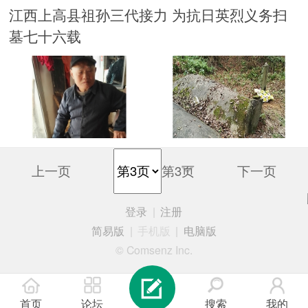
江西上高县祖孙三代接力 为抗日英烈义务扫
加载
墓七十六载
上一页
第3页
下一页
登录
|
注册
简易版
|
手机版
|
电脑版
© Comsenz Inc.
首页
论坛
搜索
我的