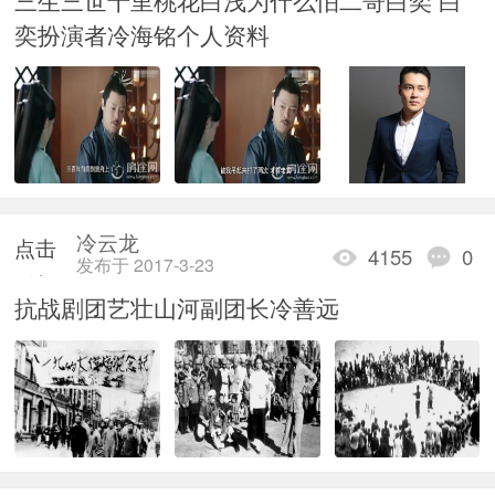
加载
奕扮演者冷海铭个人资料
冷云龙
点击
4155
0
发布于 2017-3-23
重新
抗战剧团艺壮山河副团长冷善远
加载