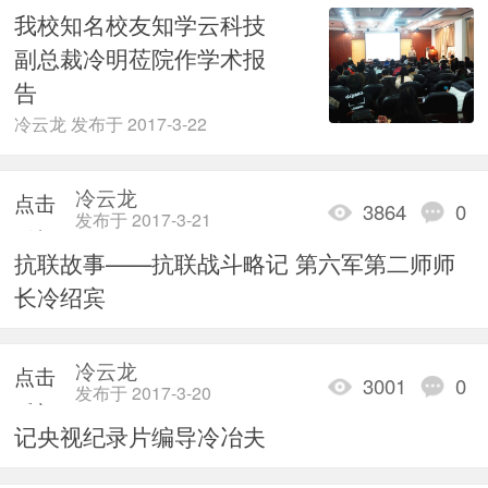
我校知名校友知学云科技
副总裁冷明莅院作学术报
告
冷云龙 发布于 2017-3-22
冷云龙
点击
3864
0
发布于 2017-3-21
重新
抗联故事——抗联战斗略记 第六军第二师师
加载
长冷绍宾
冷云龙
点击
3001
0
发布于 2017-3-20
重新
记央视纪录片编导冷冶夫
加载