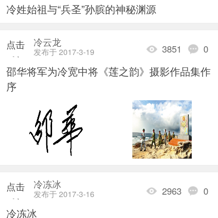
冷姓始祖与“兵圣”孙膑的神秘渊源
加载
冷云龙
点击
3851
0
发布于 2017-3-19
重新
邵华将军为冷宽中将《莲之韵》摄影作品集作
加载
序
冷冻冰
点击
2963
0
发布于 2017-3-16
重新
冷冻冰