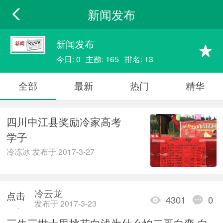
新闻发布
新闻发布
今日: 0
主题: 165
排名: 13
全部
最新
热门
精华
四川中江县奖励冷家高考
学子
冷冻冰 发布于 2017-3-27
冷云龙
点击
4301
0
发布于 2017-3-23
重新
三生三世十里桃花白浅为什么怕二哥白奕 白