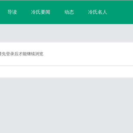
导读
冷氏要闻
动态
冷氏名人
淘帖
宗亲日志
群组
宗亲相册
排行榜
请先登录后才能继续浏览