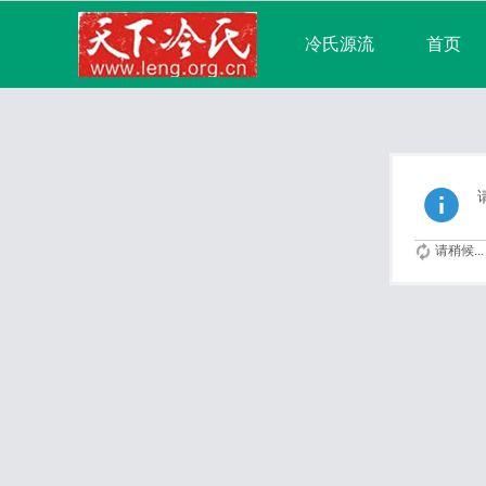
冷氏源流
首页
宗亲论坛
广播
分享
记录
请稍候...