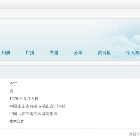
相册
广播
主题
分享
留言板
个人资
冷宇
男
1979 年 3 月 8 日
中国 山东省 临沂市 苍山县 沂堂镇
中国 北京市 海淀区 海淀街道
生意合作
查看全