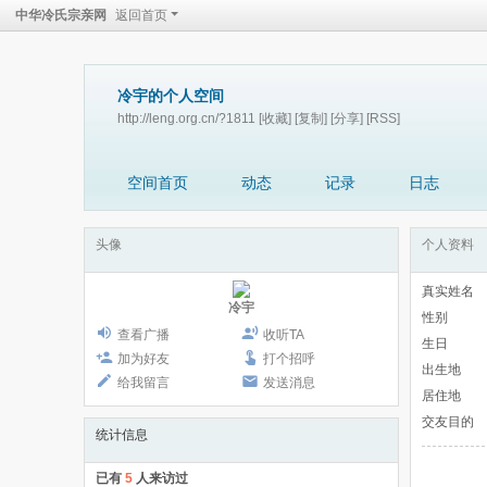
中华冷氏宗亲网
返回首页
冷宇的个人空间
http://leng.org.cn/?1811
[收藏]
[复制]
[分享]
[RSS]
空间首页
动态
记录
日志
头像
个人资料
真实姓名
冷宇
性别
查看广播
收听TA
生日
加为好友
打个招呼
出生地
给我留言
发送消息
居住地
交友目的
统计信息
已有
5
人来访过