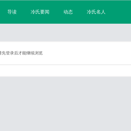
导读
冷氏要闻
动态
冷氏名人
淘帖
宗亲日志
群组
宗亲相册
排行榜
请先登录后才能继续浏览