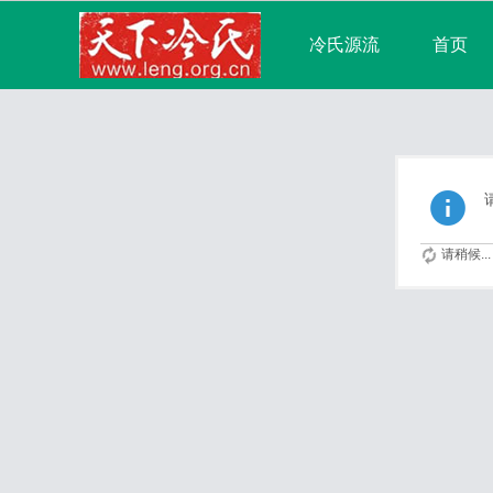
冷氏源流
首页
宗亲论坛
广播
分享
记录
请稍候...