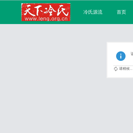
冷氏源流
首页
宗亲论坛
广播
分享
记录
请稍候...