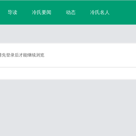
导读
冷氏要闻
动态
冷氏名人
淘帖
宗亲日志
群组
宗亲相册
排行榜
请先登录后才能继续浏览