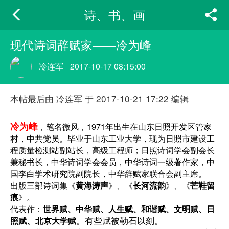
诗、书、画
现代诗词辞赋家——冷为峰
冷连军
2017-10-17 08:15:00
本帖最后由 冷连军 于 2017-10-21 17:22 编辑
1971年
冷为峰
，笔名微风，
出生在山东日照开发区管家
村，中共党员。毕业于山东工业大学，现为日照市建设工
程质量检测站副站长，高级工程师；日照诗词学会副会长
兼秘书长，中华诗词学会会员，中华诗词一级著作家，中
国李白学术研究院副院长，中华辞赋家联合会副主席。
出版三部诗词集《
黄海涛声
》、《
长河流韵
》、《
芒鞋留
痕
》。
代表作：
世界赋、中华赋、人生赋、和谐赋、文明赋、日
。有些赋被勒石以刻。
、
照赋
北京大学赋