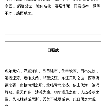
永固 。躬逢盛世，瞻仰名校，喜迎华诞，同襄盛举，微风
不才，感而赋之。
日照赋
名始元佑，汉置海曲。己巳建市，壬申设区。日出先照，
远播流芳。近瞰扶桑，邻望汉江。东泛黄海之波，西靠沂
蒙之要，南接海州之殷，北临青岛之盛。依山傍海，沧溟
辉映。蓝天作幕，沙滩为席。物华崇蕴之府，人杰荟萃之
邑。风光胜过威尼斯，秀美不减夏威夷。此日照之大观