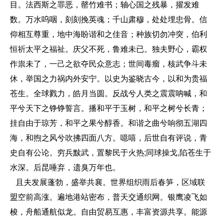
目。法西斯之罪恶，罄竹难书；轴心国之残暴，擢发难
数。万水呜咽，刻刻挽英魂；千山肃穆，处处埋忠骨。信
仰相互尊重，地中海盼谐和之佳音；种族切勿冲突，伯利
恒祈太平之福祉。庆父不死，鲁难未已。独夫野心，霸权
作祟未了，一己之欲夺民众意志；世间毒瘤，核武争斗未
休，举国之力祸内外安宁。以史为鉴晓古今，以和为贵福
苍生。全球戮力，皓月当圆。反战兮人类之震震呐喊，和
平兮天下之铮铮誓言。播和平于玉树，和平之树兮长青；
挂自由于琼芳，和平之果兮醇香。和谐之曲兮响彻五湖四
海，和煦之风兮吹拂四面八方。噫嘻，后世自有评说，青
史自有公论。穷兵黩武，置黎民于火热;同球操戈,陷苍生于
水深。后昆唾弃，遗臭万年也。
且夫发展蓬勃，盛举共襄。世界组织雨后春笋，区域联
盟空前高涨。遍地港站密布，普天交通织网。银鹰凌飞如
梭，舟船通航似龙。自由贸易互惠，丰富资源共享。能源