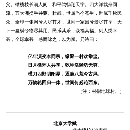
父。橄榄枝长满人间，和平鸽畅翔天宇。四大洋载舟同
流，五大洲携手并驱。壮哉，世属当今苍生，世属千秋民
众。全球一张网兮人尽其才，世间一家园兮景尽其享，天
下一盘棋兮物尽其用。民乐其乐，众福其福。则人类幸
甚，全球幸甚，感而咏之，以为赋。乃诗曰：
亿年演变本同宗，缘聚一村欢举盅。
日月循环人共享，乾坤浩瀚势无穷。
横刀四野阴阳界，逐鹿八荒今古风。
万物轮回归一体，世间何必论西东。
（注：村指地球村。）
北京大学赋