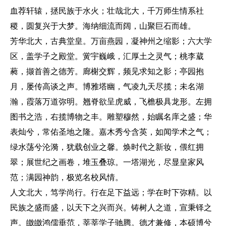
血荐轩辕，拯民族于水火；壮哉北大，千万师生情系社
稷，圆复兴于大梦。海纳细流而阔，山聚巨石而雄。
芳华北大，古典堂皇。万亩燕园，凝神州之缩影；六大学
区，盖学子之殿堂。黉宇巍峨，汇厚土之灵气；桃李葳
蕤，撷首善之德芳。廊榭交辉，频见求知之影；亭园抱
月，屡传高谈之声。博雅塔幽，气凌九天尽揽；未名湖
瀚，霞落万道弥明。翘脊欲呈虎威，飞檐极具龙形。左拥
图书之浩，右揽博物之丰。雕塑穆然，始瞩名庠之盛；华
表灿兮，常佑圣地之隆。嘉木秀兮含英，如闻学术之气；
绿水荡兮沦漪，犹载创业之馨。焕时代之新妆，偎红拥
翠；展世纪之画卷，堆玉叠琼。一塔湖光，尽显皇家风
范；满园神韵，极览名校风情。
人文北大，笃学尚行。行在足下益远；学在时下弥精。以
民族之盛而盛，以天下之兴而兴。铸树人之道，宣秉铎之
声。皦皦鸿儒垂范，莘莘学子驰腾。德才兼修，本硕博兮