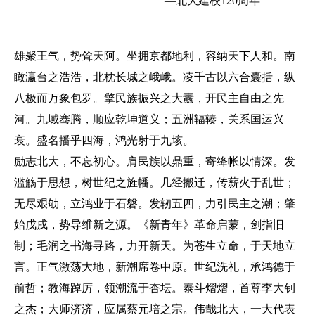
—北大建校120周年
雄聚王气，势耸天阿。坐拥京都地利，容纳天下人和。南
瞰瀛台之浩浩，北枕长城之峨峨。凌千古以六合囊括，纵
八极而万象包罗。擎民族振兴之大纛，开民主自由之先
河。九域骞腾，顺应乾坤道义；五洲辐辏，关系国运兴
衰。盛名播乎四海，鸿光射于九垓。
励志北大，不忘初心。肩民族以鼎重，寄绛帐以情深。发
滥觞于思想，树世纪之旌幡。几经搬迁，传薪火于乱世；
无尽艰劬，立鸿业于石磐。发轫五四，力引民主之潮；肇
始戊戌，势导维新之源。《新青年》革命启蒙，剑指旧
制；毛润之书海寻路，力开新天。为苍生立命，于天地立
言。正气激荡大地，新潮席卷中原。世纪洗礼，承鸿德于
前哲；教海踔厉，领潮流于杏坛。泰斗熠熠，首尊李大钊
之杰；大师济济，应属蔡元培之宗。伟哉北大，一大代表