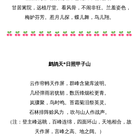
甘居篱院，远植厅堂。看风骨，不闹非狂。兰羞姿色，
梅妒芬芳。惹月儿探，蝶儿舞，鸟儿翔。
鹧鸪天*日照甲子山
云作帘帏天作屏，群峰含黛库波明。
几经弹雨岩犹韧，数历烽烟松更青。
岚骤聚，鸟时鸣。苔霜菊泪祭英灵。
石林排阵赊风力 ，吹与山人作战声。
（注：登主峰远眺，百峰连绵，四面环山，天地相合，故
天作屏，言峰之高、地之阔。）