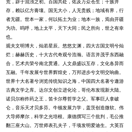
荒，辟于混浊之初。百国共处，佑及万众苍生；千族并
存，赖以亿方膏壤。国无大小，人无贵贱；地域有界，行
者无疆。世本一家，何以拓土为业；地本一族，焉由开疆
为功。呜呼，地上太平，天下大同；民之所向，世之有幸
也。
观夫文明博大，灿若星辰。悠悠文渊，四大古国文明兮灿
烂；赫赫历史，十大古代奇观兮浩瀚。语言并茂乎东西融
合，艺术共荣兮南北贯通。人文鼎盛以互存，文化各异而
互融。千年发展兮世界辉煌史，万邦进步兮文明交响曲。
世界十大名著兮浏览传统知识之海，中国四大名著兮遨游
古典文学之库。达尔文创立进化论，哥伦布发现新大陆。
诺贝尔称炸药之王，笛卡尔尊哲学之父。军事巨人拿破
仑，音乐天才贝多芬。牛顿发展力学，盖茨创造微软。伟
大导师摩尔，科学之光培根。康德撰写三个批判，毛公推
翻三座大山。万世师表孔夫子，千项发明爱迪生。大英百