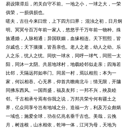
易设障滞后，闭关自守不前。一地之小，一球之大，一荣
俱荣，一损俱损也。
嗟夫，古往今来曰世，上下四方曰界； 混浊之初，日月炯
明。冥冥兮百万年前一家人，悠悠乎千万年前一物种。殊
族通婚，人脉相通；异国联姻，血缘相连。天下熙熙，皆
尔戚也；天下攘攘，皆吾亲也。老人之老，幼人之幼。乐
人之乐，忧人之忧。同饮一球水，同呼一球气，同照一太
阳，同沐一太阴。共居地球村，地载睦邻似走亲；四海若
比邻，天隔远邦如串门。同居一村，焉以相煎；本为一
家，何以相吞。心无界，仰首共瞻南北斗；情无限，开牗
同拂东西风。一国而盛，福及友邦；一邦不兴，殃及睦
邻。千古相承兮焉有你我之说，万邦共荣兮何有疆土之
界，亿众同享兮岂有地域之分。造福一方，利及万众彪炳
一域也；施爱全球，功在亿兆名垂千古也。美哉，云挽
月，树连根，山水相依，乾坤一体，江河为母，天地为