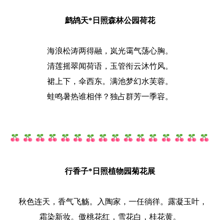
鹧鸪天*日照森林公园荷花
海浪松涛两得融，岚光霭气荡心胸。
清莲摇翠闻荷语，玉管衔云沐竹风。
裙上下，伞西东。满池梦幻水芙蓉。
蛙鸣暑热谁相伴？独占群芳一季容。
行香子*日照植物园菊花展
秋色连天，香气飞觞。入陶家，一任徜徉。露凝玉叶，
霜染新妆。傲桃花红，雪花白，桂花黄。