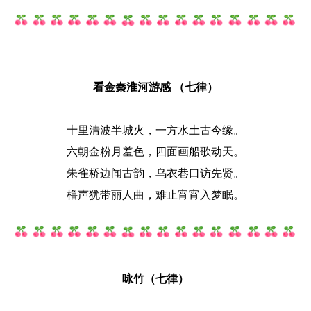
看金秦淮河游感 （七律）
十里清波半城火，一方水土古今缘。
六朝金粉月羞色，四面画船歌动天。
朱雀桥边闻古韵，乌衣巷口访先贤。
橹声犹带丽人曲，难止宵宵入梦眠。
咏竹（七律）