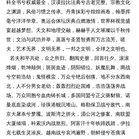
科全书兮权威最全，汉谟拉比法典兮古老完整。宗教文化
之渊源，风俗习惯之传承。丹青抹彩兮煌煌画卷，翰墨挥
毫兮洋洋华章。奥运会体坛庆典点燃激情，世界杯视觉盛
宴超越梦想。天文和地理交融，赫赫乎人文璀璨以千秋传
世；文治与武功并举，蒸蒸兮圣贤智勇而万古流芳。嗟
夫，艺术无界，文明无界，一邦之文明，全球之文明也。
若夫和平共处，众之所归。翻阅史册，回首往夕。滚滚
烽烟，乾坤颠倒；斑斑血迹，阴阳错位。妖魔乱舞，两战
兮空前浩劫；鬼怪横蛮，万众兮绝后创痍。地不分东西南
北，人不分男女老幼；轰轰烈烈赴国难，浩浩荡荡奔战
场。万众同胞兮血肉铸长城，多国同盟兮正义驱豺狼。诺
曼底血染成河，珍珠港舰沉堆山。格勒保卫战兮敌忾，南
京大屠杀兮梦魇。波斯湾之拼火，湄公河之惨案。南联盟
大厦倾塌，科索沃内战熬煎。阿富汗十年铁蹄践踏，伊拉
克七载生灵涂炭。越南战兮哀鸿遍野，朝鲜侵兮苍痍满