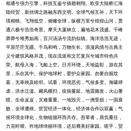
相通兮强力引擎，科技互鉴兮插翅翱翔。欧亚大陆桥汇海
陆经贸，新丝绸之路融东西文明。全球气候互补，天下环
境相映。飞翔低空，俯瞰全球，纵横万里兮煌煌山河，贯
通八极兮浩浩奇景。摩天大厦林立，遍地花木茂盛。千峰
莽莽兮堆秀如画，百川汤汤兮流韵似镜。海洋浩浩无迹，
平原茫茫无疆。千鸟和鸣，万物生长。浪漫风情与古典主
义兮建筑风格并茂，现在流派和文艺复兴兮城市特色共
荣。航母入海，飞船上空。日月环绕，天地益彰，游在其
里，乐在其中。保护地球村，爱护众家园。勿要自掘坟
墓，无辜殃及睦邻。试看，环境恶劣，气候多变。海啸肆
虐，洪水泛滥。飓风横扫，疫病蔓延。地震频发，火山屡
喷。生命岌岌，灾难重重。一地毁灭，一洲受损；一国衰
败，全球遭殃。世贸经济一体化，经济体合作以双赢；气
候环境全球化，生物链循环而共存。吾辈者，肩负重任，
力克时艰。祚地球绮丽环境，还后裔美好家园。嗟乎，贸