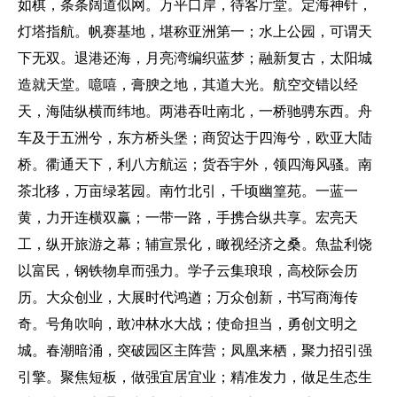
如棋，条条阔道似网。万平口岸，待客厅堂。定海神针，
灯塔指航。帆赛基地，堪称亚洲第一；水上公园，可谓天
下无双。退港还海，月亮湾编织蓝梦；融新复古，太阳城
造就天堂。噫嘻，膏腴之地，其道大光。航空交错以经
天，海陆纵横而纬地。两港吞吐南北，一桥驰骋东西。舟
车及于五洲兮，东方桥头堡；商贸达于四海兮，欧亚大陆
桥。衢通天下，利八方航运；货吞宇外，领四海风骚。南
茶北移，万亩绿茗园。南竹北引，千顷幽篁苑。一蓝一
黄，力开连横双赢；一带一路，手携合纵共享。宏亮天
工，纵开旅游之幕；辅宣景化，瞰视经济之桑。魚盐利饶
以富民，钢铁物阜而强力。学子云集琅琅，高校际会历
历。大众创业，大展时代鸿遒；万众创新，书写商海传
奇。号角吹响，敢冲林水大战；使命担当，勇创文明之
城。春潮暗涌，突破园区主阵营；凤凰来栖，聚力招引强
引擎。聚焦短板，做强宜居宜业；精准发力，做足生态生