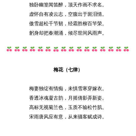
独卧幽篁闻笛醉，顶天作画不求名。
虚怀自有凌云志，空腹出于斑泪情。
傲雪超松千节韧，经霜胜柳百竿荣。
躬身却把春潮涌，倾尽世间风雨声。
梅花（七律）
梅妻独绽有情痴，未惧雪寒穿嫁衣。
香透冰魂凝古韵，月摇倩影弄新姿。
高标无视菊兰色，玉质不输松竹肌。
宋雨唐风应有意，从来骚客赋成诗。