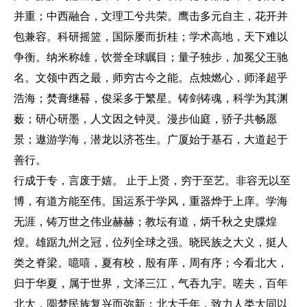
并重；中西融合，文理工兮共荣。鹰击多元自主，花开并
包兼容。科研摇篮，国际屡而折桂；学术高地，天下难以
争衡。纳米称雄，饮誉全球瞩目；量子独步，加冕父王驰
名。文领中西之最，师穷古今之能。点烛燃心，师泽超乎
浩海；焚膏继晷，俊采多于繁星。铸剑铸魂，科学为其渊
薮；研心研墨，人文因之钟灵。漫步仙庭，骄子共畅愿
景；遨游学海，潜龙以济苍生。广厦始于基石，大道起于
善行。
行成于专，言废于嬉。 止于上贤，穷于至艺。非容无以至
博，有道方能至伟。国运系于学风，重器烨于上庠。学海
无涯，铸万世之伟业赫赫；教坛有道，炳千秋之史牒煌
煌。雄踞九州之冠，位列全球之强。晓民族之大义，挺人
类之脊梁。噫嘻，夏有校，殷有庠，周有序；今看北大，
归于华夏，属于世界，文泽三江，气吞九宇。嗟夫，百年
北大，圆梦民族复兴而弥新；北大千年，致力人类大同以