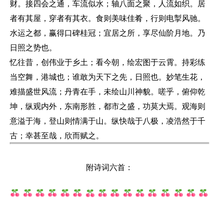
财。接四会之通，车流似水；轴八面之聚，人流如织。居
者有其屋，穿者有其衣。食则美味佳肴，行则电掣风驰。
水运之都，赢得口碑桂冠；宜居之所，享尽仙阶月地。乃
日照之势也。
忆往昔，创伟业于乡土；看今朝，绘宏图于云霄。持彩练
当空舞，港城也；谁敢为天下之先，日照也。妙笔生花，
难描盛世风流；丹青在手，未绘山川神貌。嗟乎，俯仰乾
坤，纵观内外，东南形胜，都市之盛，功莫大焉。观海则
意溢于海，登山则情满于山。纵快哉于八极，凌浩然于千
古；幸甚至哉，欣而赋之。
附诗词六首：