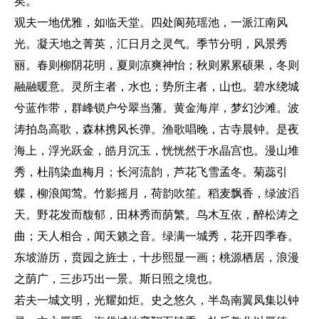
矣。
观夫一地优雅，如临天堂。四处阆苑瑶池，一派江南风
光。凝天地之菁英，汇日月之灵气。季节分明，风景秀
丽。春则柳阴花明，夏则凉爽神怡；秋则累累硕果，冬则
融融暖意。灵所主者，水也；势所主者，山也。碧水绕城
兮蓝作带，群峰锁户兮翠当藩。黄金海岸，梦幻沙滩。波
涛拍岛高歌，森林携风长弹。渔歌唱晚，古寺晨钟。是夜
海上，浮光跃金，皓月沉玉，恍恍然于水晶宫也。漫山堆
秀，杜鹃染血梅月；长河流韵，芦花飞雪孟冬。菊蕊引
蝶，柳浪闻莺。竹影摇月，荷韵吹笙。稻麦飘香，绿波滔
天。野花发而馥郁，田林秀而荫繁。鸟木互依，醉松涛之
曲；天人相合，闻天籁之音。绿满一城秀，花开四季春。
东坡游历，贲园之旌士，十步熙显一画；桃源栖居，浪漫
之荫广，三步巧出一景。斯日照之境也。
若夫一城文明，光耀如炬。史之悠久，半岛南翼凤集以钟