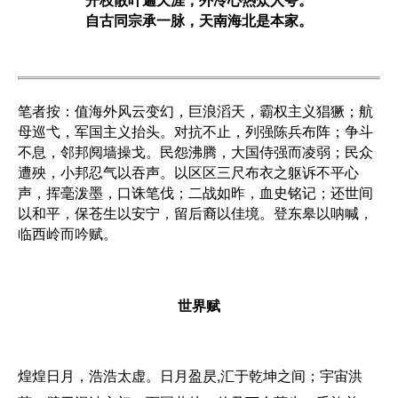
开枝散叶遍天涯，外冷心热众人夸。
自古同宗承一脉，天南海北是本家。
笔者按：值海外风云变幻，巨浪滔天，霸权主义猖獗；航
母巡弋，军国主义抬头。对抗不止，列强陈兵布阵；争斗
不息，邻邦阋墙操戈。民怨沸腾，大国侍强而凌弱；民众
遭殃，小邦忍气以吞声。以区区三尺布衣之躯诉不平心
声，挥毫泼墨，口诛笔伐；二战如昨，血史铭记；还世间
以和平，保苍生以安宁，留后裔以佳境。登东皋以呐喊，
临西岭而吟赋。
世界赋
煌煌日月，浩浩太虚。日月盈昃,汇于乾坤之间；宇宙洪