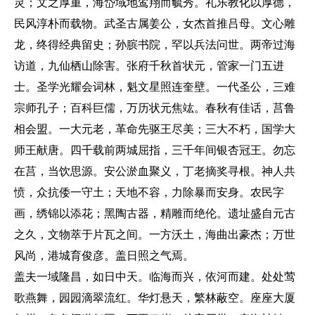
灵；文之厚重，海岱域地鸾翔而毓秀。礼乐教化以厚德，
民风淳朴而载物。武圣古属姜公，女杰首推吕母。文心雕
龙，终得经典留史；孙膑书院，罕以兵法问世。两帝过海
访道，九仙栖山除害。张府千秋首状元，管家一门五进
士。圣学光耀会词林，魁文星照连奎壁。一代圣公，三难
宗师孔子；百科巨儒，万历状元焦竑。春秋有佳话，莒鲁
相会盟。一大元老，革命先驱王尽美；三大不朽，国学大
师王献唐。四千载前两城屈指，三千年间银杏冠王。勿忘
在莒，当饮思源。安公淤血聚义，丁老摘奖寻根。神人共
愤，众抗倭一守土；天地不容，力除暴而安身。农民字
画，绣锦以添花；黑陶古器，精雕而绝伦。遗址盛自元古
之久，文物萃于片瓦之间。一方沃土，海曲出豪杰；万世
风尚，港城育俊彦。盖日照之气焉。
盖夫一域隆昌，如日中天。临海而兴，依河而建。处处莺
歌燕舞，园园滴翠流红。华灯悬天，繁林蔽空。座座大厦