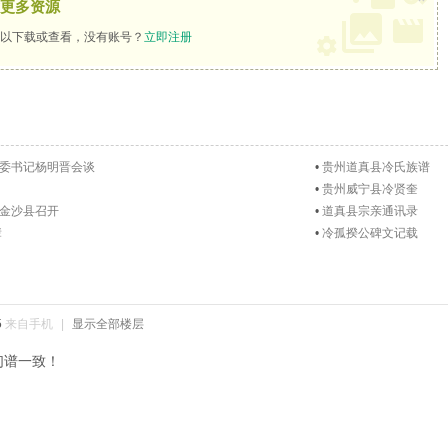
更多资源
以下载或查看，没有账号？
立即注册
委书记杨明晋会谈
•
贵州道真县冷氏族谱
•
贵州威宁县冷贤奎
金沙县召开
•
道真县宗亲通讯录
辈
•
冷孤揆公碑文记载
5
来自手机
|
显示全部楼层
们谱一致！