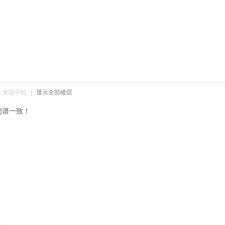
对
1
来自手机
|
显示全部楼层
们谱一致！