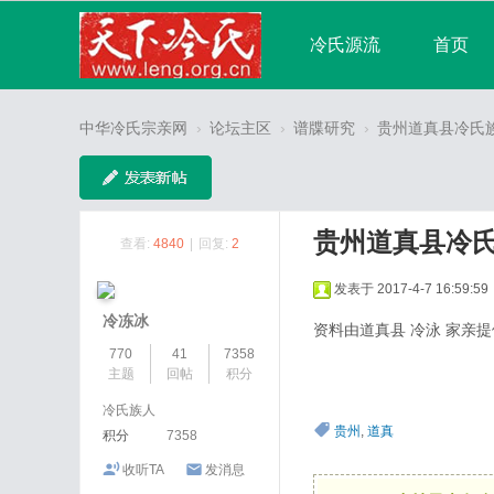
冷氏源流
首页
宗亲论坛
广播
中华冷氏宗亲网
›
论坛主区
›
谱牒研究
›
贵州道真县冷氏
分享
记录
贵州道真县冷
查看:
4840
|
回复:
2
发表于 2017-4-7 16:59:59
冷冻冰
资料由道真县 冷泳 家亲提
770
41
7358
主题
回帖
积分
冷氏族人
贵州
,
道真
积分
7358
收听TA
发消息