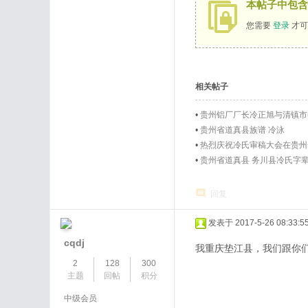
本帖子中包含
您需要
登录
才可
相关帖子
•
贵州铝厂厂长冷正旭与清镇市
•
贵州省道真县族谱 冷泳
•
热烈庆祝冷氏审稿大会在贵州
•
贵州省道真县 务川县冷氏字
回复
发表于 2017-5-26 08:33:5
cqdj
我重庆垫江县，我们跟你
2
128
300
主题
回帖
积分
中级会员