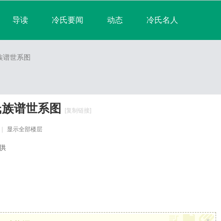
导读
冷氏要闻
动态
冷氏名人
淘帖
宗亲日志
群组
宗亲相册
族谱世系图
排行榜
氏族谱世系图
[复制链接]
|
显示全部楼层
供
×