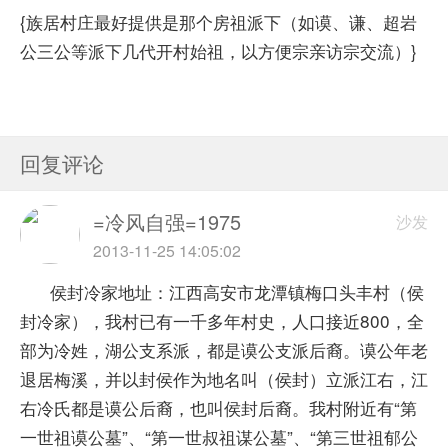
{族居村庄最好提供是那个房祖派下（如谟、谦、超岩
公三公等派下几代开村始祖，以方便宗亲访宗交流）}
回复评论
=冷风自强=1975
沙发
2013-11-25 14:05:02
侯封冷家地址：江西高安市龙潭镇梅口头丰村（侯
封冷家），我村已有一千多年村史，人口接近800，全
部为冷姓，湖公支系派，都是谟公支派后裔。谟公年老
退居梅溪，并以封侯作为地名叫（侯封）立派江右，江
右冷氏都是谟公后裔，也叫侯封后裔。我村附近有“第
一世祖谟公墓”、“第一世叔祖谋公墓”、“第三世祖郁公