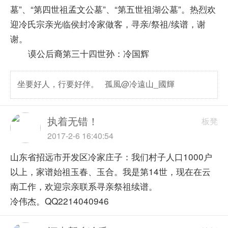
墓”、“第四世祖孟文公墓”、“第五世祖湖公墓”。热烈欢
迎冷氏宗亲光临侯封冷家做客，寻亲/祭祖/续谱，谢
谢。
谟公后裔第三十四世孙：冷国辉
坐要好人，行要好伴。 孤風@冷遠山_國輝
执着无错！
板凳
2017-2-6 16:40:54
山东省招远市开发区冷家庄子：我们村子人口1000户
以上，家谱始祖玉春、玉合。我是第14世，现在在云
南工作，欢迎宗亲联系寻亲祭祖续谱。
冷伟杰。QQ2214040946