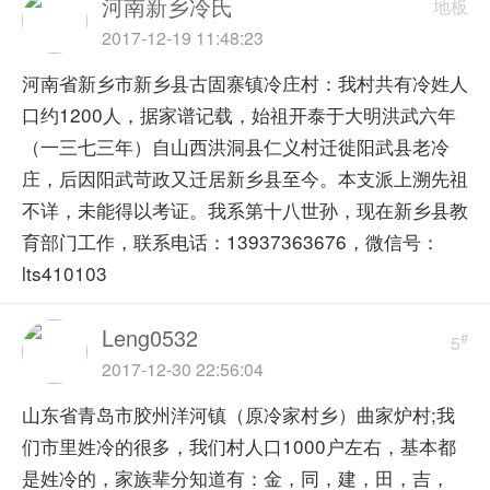
河南新乡冷氏
地板
2017-12-19 11:48:23
河南省新乡市新乡县古固寨镇冷庄村：我村共有冷姓人
口约1200人，据家谱记载，始祖开泰于大明洪武六年
（一三七三年）自山西洪洞县仁义村迁徙阳武县老冷
庄，后因阳武苛政又迁居新乡县至今。本支派上溯先祖
不详，未能得以考证。我系第十八世孙，现在新乡县教
育部门工作，联系电话：13937363676，微信号：
lts410103
Leng0532
#
5
2017-12-30 22:56:04
山东省青岛市胶州洋河镇（原冷家村乡）曲家炉村;我
们市里姓冷的很多，我们村人口1000户左右，基本都
是姓冷的，家族辈分知道有：金，同，建，田，吉，