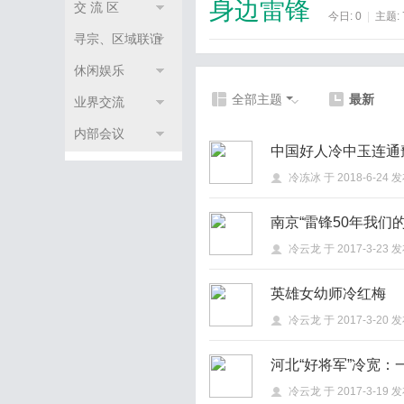
身边雷锋
交 流 区
今日:
0
|
主题:
寻宗、区域联谊
组织
休闲娱乐
全部主题
最新
业界交流
内部会议
中国好人冷中玉连通
冷冻冰
于
2018-6-24
发
南京“雷锋50年我们
冷云龙
于
2017-3-23
发
英雄女幼师冷红梅
冷云龙
于
2017-3-20
发
河北“好将军”冷宽
冷云龙
于
2017-3-19
发