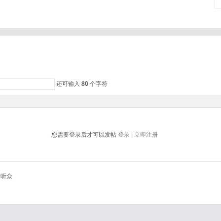
还可输入
80
个字符
您需要登录后才可以发帖
登录
|
立即注册
给听众