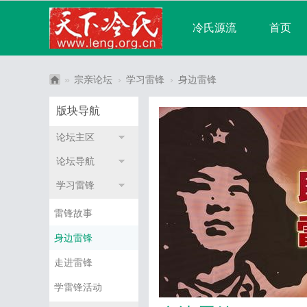
冷氏源流
首页
宗亲论坛
广播
»
宗亲论坛
›
学习雷锋
›
身边雷锋
中
分享
记录
版块导航
华
论坛主区
冷
论坛导航
氏
宗
学习雷锋
亲
雷锋故事
网
身边雷锋
走进雷锋
学雷锋活动