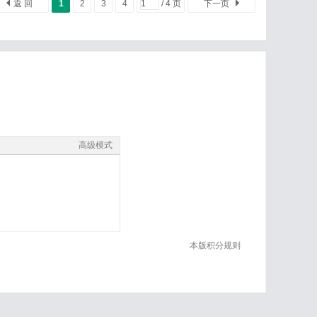
返 回
1
2
3
4
/ 4 页
下一页
高级模式
本版积分规则