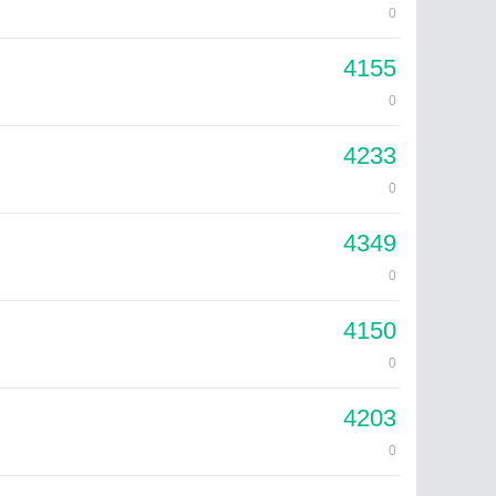
0
4155
0
4233
0
4349
0
4150
0
4203
0