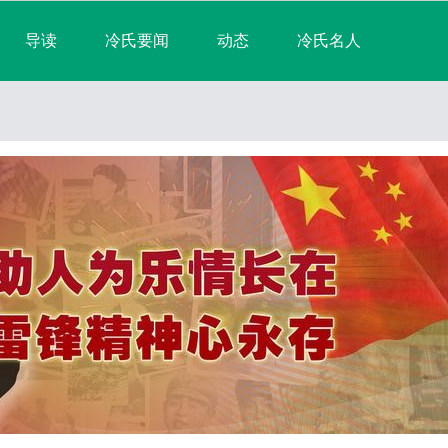
导读
冷氏要闻
动态
冷氏名人
淘帖
宗亲日志
群组
宗亲相册
排行榜