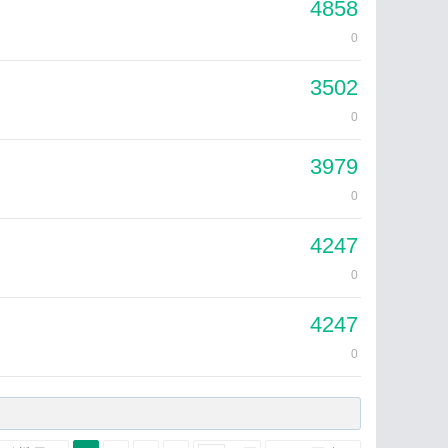
4858
0
3502
0
3979
0
4247
0
4247
0