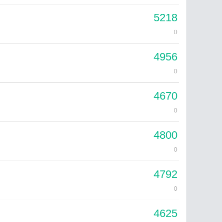
5218
0
4956
0
4670
0
4800
0
4792
0
4625